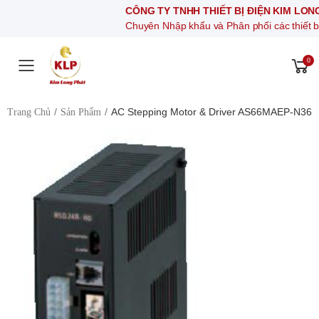
CÔNG TY TNHH THIẾT BỊ ĐIỆN KIM LONG PHÁT
Chuyên Nhập khẩu và Phân phối các thiết bị khí nén,
0
Toggle mobile menu
AC Stepping Motor & Driver AS66MAEP-N36
Trang Chủ
Sản Phẩm