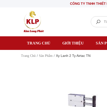
CÔNG TY TNHH THIẾT BỊ ĐIỆ
Search
TRANG CHỦ
GIỚI THIỆU
SẢN 
Xy Lanh 2 Ty Airtac TN
Trang Chủ
Sản Phẩm