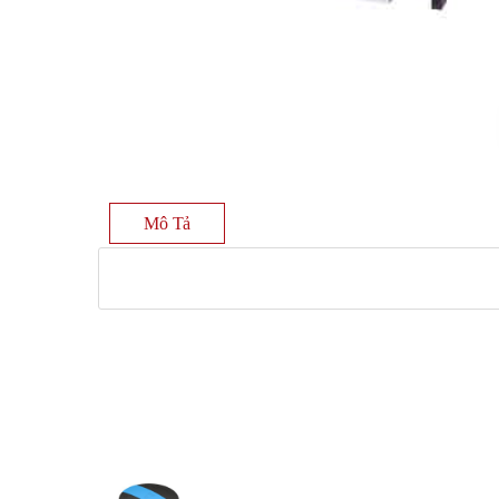
Mô Tả