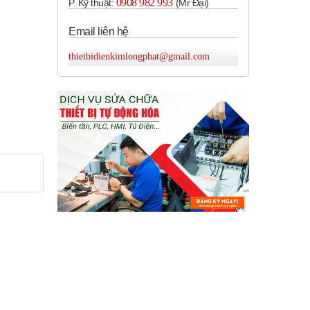
0908 982 993​
P. Kỹ thuật:
(Mr Đại)
Email liên hệ
thietbidienkimlongphat@gmail.com