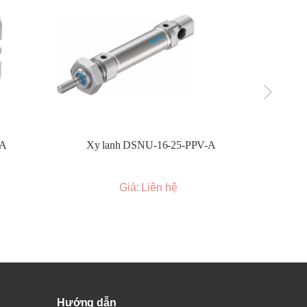
-A
Xy lanh DSNU-16-25-PPV-A
Xy l
Giá: Liên hệ
Hướng dẫn