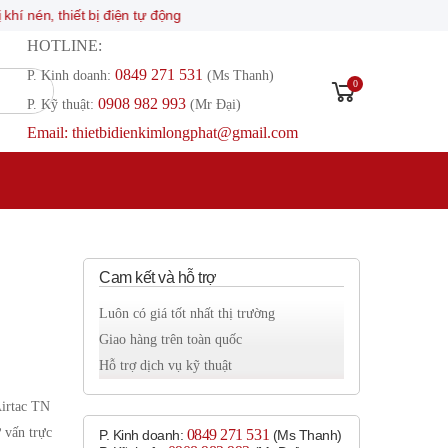
 thiết bị điện tự động
HOTLINE:
0849 271 531
P. Kinh doanh:
(Ms Thanh)
0
0908 982 993​
P. Kỹ thuật:
(Mr Đại)
Email: thietbidienkimlongphat@gmail.com
Cam kết và hỗ trợ
Luôn có giá tốt nhất thị trường
Giao hàng trên toàn quốc
Hỗ trợ dịch vụ kỹ thuật
Airtac TN
 vấn trực
0849 271 531
P. Kinh doanh:
(Ms Thanh)