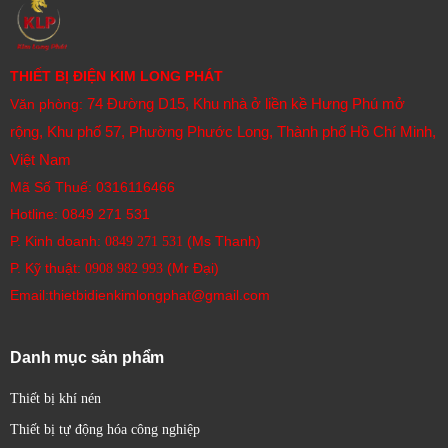
khả năng chống rò rỉ, chống rung và hoạt động ổn
định trong môi trường khắc nghiệt.
Thông số kỹ thuật cơ bản của van
THIẾT BỊ ĐIỆN KIM LONG PHÁT
điện từ Jiuding DSG-G02-3C2-DL
74 Đường D15, Khu nhà ở liền kề Hưng Phú mở
Văn phòng:
rộng, Khu phố 57, Phường Phước Long, Thành phố Hồ Chí Minh,
Thông số
Giá trị
Việt Nam
Model
DSG-G02-3C2-DL
Mã Số Thuế: 0316116466
Thương hiệu
Jiuding
Hotline:
0849 271 531
P. Kinh doanh:
(Ms Thanh)
0849 271 531
Loại van
Van điện từ điều hướng
P. Kỹ thuật:
(Mr Đại)
0908 982 993​
Lưu lượng định mức
60 L/min
Email:thietbidienkimlongphat@gmail.com
Áp suất tối đa
31.5 MPa
Nguồn điện
AC220V / DC24V
Danh mục sản phẩm
Nhiệt độ làm việc
-20°C đến +70°C
Thiết bị khí nén
Độ kín
Rò rỉ ≤ 15 cc/min
Thiết bị tự động hóa công nghiệp