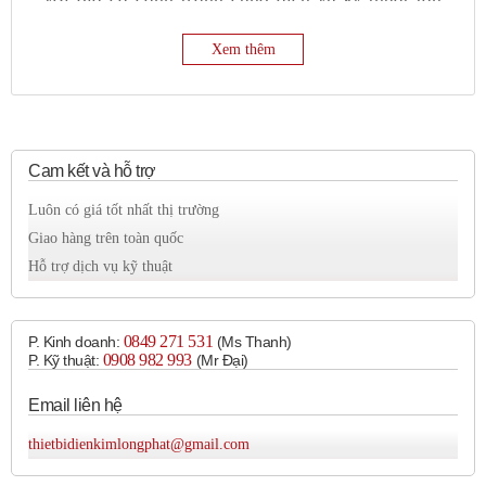
tâm.
Xem thêm
Van điện từ Jiuding DSG-G02-
3C2-DL là gì?
Cam kết và hỗ trợ
Van điện từ Jiuding DSG-G02-3C2-DL là loại
Luôn có giá tốt nhất thị trường
van điều hướng điện từ (solenoid directional
Giao hàng trên toàn quốc
valve) do thương hiệu Jiuding sản xuất. Sản phẩm
Hỗ trợ dịch vụ kỹ thuật
này thuộc dòng DSG Series và được ứng dụng
phổ biến trong các mạch thủy lực điều khiển dòng
0849 271 531
P. Kinh doanh:
(Ms Thanh)
0908 982 993​
P. Kỹ thuật:
(Mr Đại)
dầu áp lực cao. Khi nhận tín hiệu điện, cuộn coil
điện từ sẽ sinh ra từ trường kéo lõi van dịch
Email liên hệ
chuyển, từ đó thay đổi hướng dòng chảy của dầu
thietbidienkimlongphat@gmail.com
thủy lực, giúp điều khiển hoạt động của xi lanh,