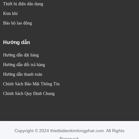
Trọng lượng
2.8 kg
Thiết bị điện dân dụng
Kim khí
Tiêu chuẩn kết nối
ISO 4401-03
Bảo hộ lao động
Các thông số này cho thấy van điện từ Jiuding
DSG-G02-3C2-DL đáp ứng tiêu chuẩn quốc tế,
Hướng dẫn
phù hợp lắp đặt cho nhiều loại máy công nghiệp,
Hướng dẫn đặt hàng
máy ép, máy gia công cơ khí, và dây chuyền tự
Hướng dẫn đổi trả hàng
động hóa.
Hướng dẫn thanh toán
>>>> Xem thêm:
Van điện từ MFH-5-1/4
Chính Sách Bảo Mật Thông Tin
Festo chính hãng - Kim Long Phát
Chính Sách Quy Định Chung
Nguyên lý hoạt động của van
điện từ Jiuding DSG-G02-3C2-
DL
Copyright © 2024 thietbidienkimlongphat.com. All Rights
Reserved.