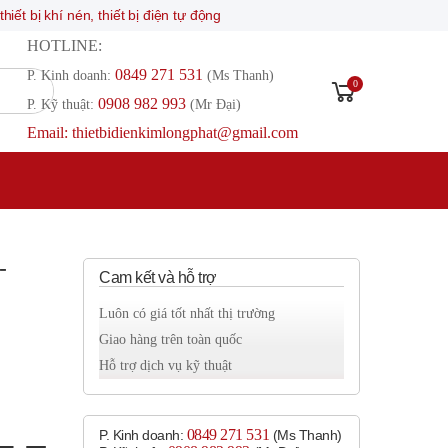
hí nén, thiết bị điện tự động
HOTLINE:
0849 271 531
P. Kinh doanh:
(Ms Thanh)
0
0908 982 993​
P. Kỹ thuật:
(Mr Đại)
Email: thietbidienkimlongphat@gmail.com
-
Cam kết và hỗ trợ
Luôn có giá tốt nhất thị trường
Giao hàng trên toàn quốc
Hỗ trợ dịch vụ kỹ thuật
0849 271 531
P. Kinh doanh:
(Ms Thanh)