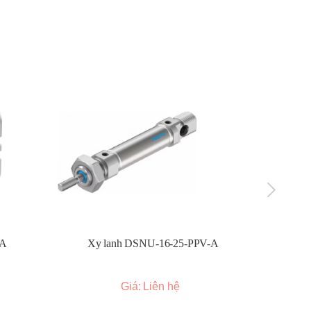
-A
Xy lanh DSNU-16-25-PPV-A
Xy l
Giá: Liên hệ