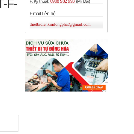
-F-
0908 982 993​
P. Kỹ thuật:
(Mr Đại)
Email liên hệ
thietbidienkimlongphat@gmail.com