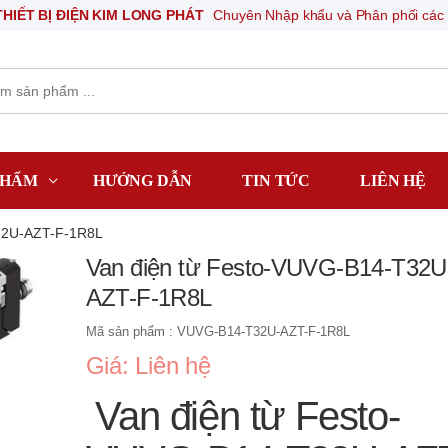
BỊ ĐIỆN KIM LONG PHÁT
Chuyên Nhập khẩu và Phân phối các thiết bị k
PHẨM
HƯỚNG DẪN
TIN TỨC
LIÊN HỆ
32U-AZT-F-1R8L
Van điện từ Festo-VUVG-B14-T32U
AZT-F-1R8L
Mã sản phẩm : VUVG-B14-T32U-AZT-F-1R8L
Giá: Liên hệ
Van điện từ Festo-