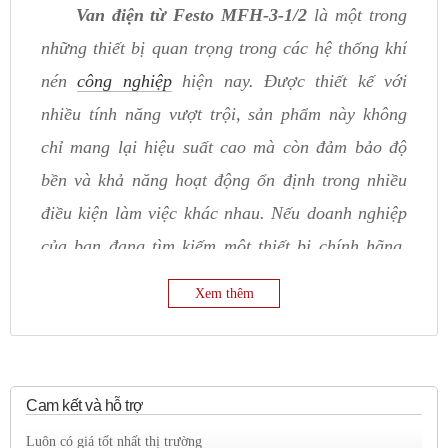
Van điện từ Festo MFH-3-1/2
là một trong
những thiết bị quan trọng trong các hệ thống khí
nén
công nghiệp
hiện nay. Được thiết kế với
nhiều tính năng vượt trội, sản phẩm này không
chỉ mang lại hiệu suất cao mà còn đảm bảo độ
bền và khả năng hoạt động ổn định trong nhiều
điều kiện làm việc khác nhau. Nếu doanh nghiệp
của bạn đang tìm kiếm một thiết bị chính hãng,
bảo hành đầy đủ và có giá cả hợp lý,
Kim Long
Xem thêm
Phát
chính là lựa chọn uy tín để cung cấp van
điện từ Festo MFH-3-1/2.
Ưu điểm nổi bật của van điện từ
Festo MFH-3-1/2
Cam kết và hỗ trợ
Luôn có giá tốt nhất thị trường