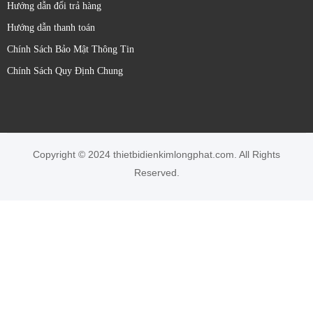
Hướng dẫn đổi trả hàng
Hướng dẫn thanh toán
Khả năng xả khí điều tiết tốt
Chính Sách Bảo Mật Thông Tin
Chính Sách Quy Định Chung
Sản phẩm này có khả năng xả khí điều tiết tốt,
giúp kiểm soát lưu lượng khí một cách chính xác,
từ đó nâng cao hiệu suất làm việc của toàn bộ hệ
thống.
Copyright © 2024 thietbidienkimlongphat.com. All Rights
>>>> Xem thêm:
Mua van điện từ Festo ở
Reserved.
đâu uy tín, giá rẻ tại TPHCM?
Thông số kỹ thuật chính
Khi tìm hiểu và lựa chọn thiết bị, thông số kỹ
thuật luôn là yếu tố quan trọng. Van điện từ Festo