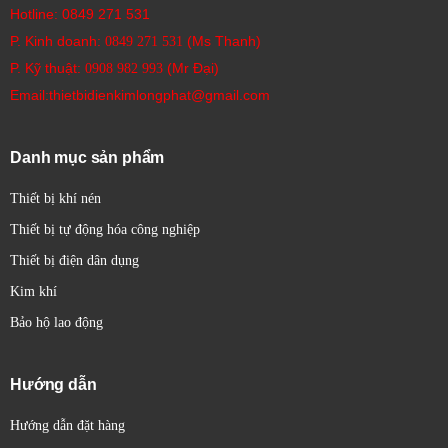
Hotline:
0849 271 531
Van điện từ Festo MFH-3-1/2 được chứng
P. Kinh doanh:
(Ms Thanh)
0849 271 531
nhận an toàn, đảm bảo tiêu chuẩn quốc tế, giúp
P. Kỹ thuật:
(Mr Đại)
0908 982 993​
người sử dụng yên tâm hơn khi lắp đặt trong các
Email:thietbidienkimlongphat@gmail.com
ứng dụng công nghiệp.
Danh mục sản phẩm
Thiết bị khí nén
Thiết bị tự động hóa công nghiệp
Thiết bị điện dân dụng
Kim khí
Bảo hộ lao động
Hướng dẫn
Hướng dẫn đặt hàng