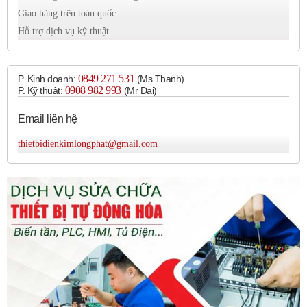
Giao hàng trên toàn quốc
Van điện từ Festo MFH-3-1/2 sở hữu nhiều
Hỗ trợ dịch vụ kỹ thuật
tính năng nổi bật, phù hợp cho việc lắp đặt trong
các nhà máy sản xuất, hệ thống tự động hóa, dây
0849 271 531
P. Kinh doanh:
(Ms Thanh)
0908 982 993​
P. Kỹ thuật:
(Mr Đại)
chuyền đóng gói, xử lý bề mặt và thiết bị
khí nén
trong khuôn xưởng. Một số ưu điểm có thể kể
Email liên hệ
đến bao gồm:
thietbidienkimlongphat@gmail.com