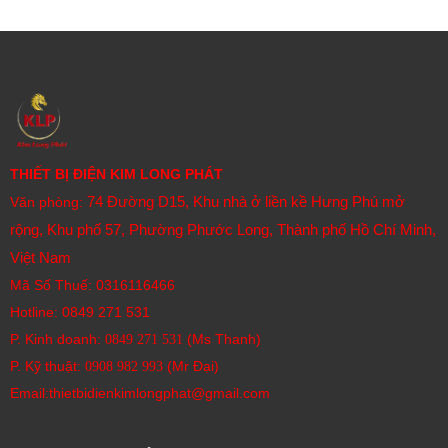
Kiểm tra kích thước và hình dạng.
Thông số kỹ thuật quan trọng cần xem xét khi lựa chọn
cảm biến tiệm cận Allen-Bradley:
Loại cảm biến:
Điện cảm, điện dung, siêu âm, quang
điện.
Hình dạng và kích thước:
Trụ tròn (tubular), chữ nhật
THIẾT BỊ ĐIỆN KIM LONG PHÁT
(rectangular), dạng vòng (ring), v.v.
74 Đường D15, Khu nhà ở liền kề Hưng Phú mở
Văn phòng:
Khoảng cách phát hiện (Sensing Range):
Phạm vi
rộng, Khu phố 57, Phường Phước Long, Thành phố Hồ Chí Minh,
tối đa mà cảm biến có thể phát hiện vật thể.
Việt Nam
Kiểu lắp đặt:
Mặt phẳng (flush/shielded) hoặc không
Mã Số Thuế: 0316116466
mặt phẳng (non-flush/unshielded).
Hotline:
0849 271 531
Loại ngõ ra (Output Type):
P. Kinh doanh:
(Ms Thanh)
0849 271 531
DC (PNP, NPN)
P. Kỹ thuật:
(Mr Đại)
0908 982 993​
AC
Email:thietbidienkimlongphat@gmail.com
Relay
2-wire, 3-wire, 4-wire