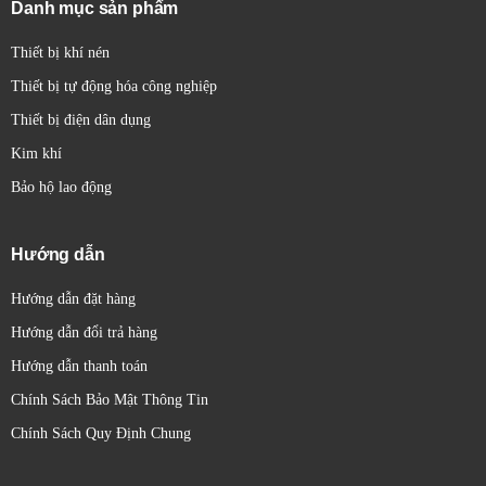
Chức năng ngõ ra (Output Function):
Thường mở
Danh mục sản phẩm
(Normally Open - NO), Thường đóng (Normally Closed
Thiết bị khí nén
- NC), hoặc cả hai (NO/NC).
Điện áp hoạt động (Supply Voltage):
Dải điện áp mà
Thiết bị tự động hóa công nghiệp
cảm biến có thể hoạt động.
Thiết bị điện dân dụng
Tần số chuyển mạch (Switching Frequency):
Số lần
Kim khí
cảm biến có thể chuyển đổi trạng thái trong một giây.
Bảo hộ lao động
Mức độ bảo vệ (IP Rating):
Khả năng chống bụi và
nước xâm nhập.
Hướng dẫn
Nhiệt độ hoạt động (Operating Temperature):
Phạm
vi nhiệt độ mà cảm biến có thể hoạt động bình thường.
Hướng dẫn đặt hàng
Vật liệu vỏ (Housing Material):
Thường là kim loại
Hướng dẫn đổi trả hàng
(inox, đồng thau mạ niken) hoặc nhựa.
Hướng dẫn thanh toán
Kiểu kết nối (Connection Type):
Cáp (cable), đầu nối
(connector) (ví dụ: M8, M12).
Chính Sách Bảo Mật Thông Tin
Chuẩn giao tiếp (Communication Protocol):
Một số
Chính Sách Quy Định Chung
cảm biến hiện đại hỗ trợ các giao thức như IO-Link để
truyền dữ liệu và cấu hình nâng