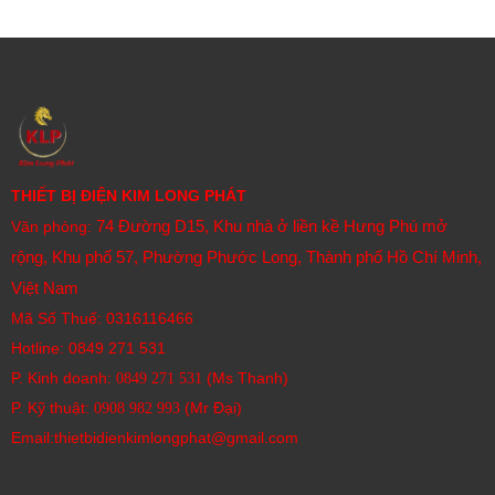
Kiểm tra kích thước và hình dạng.
Thông số kỹ thuật quan trọng cần xem xét khi lựa chọn
cảm biến tiệm cận Allen-Bradley:
Loại cảm biến:
Điện cảm, điện dung, siêu âm, quang
điện.
Hình dạng và kích thước:
Trụ tròn (tubular), chữ nhật
THIẾT BỊ ĐIỆN KIM LONG PHÁT
(rectangular), dạng vòng (ring), v.v.
74 Đường D15, Khu nhà ở liền kề Hưng Phú mở
Văn phòng:
Khoảng cách phát hiện (Sensing Range):
Phạm vi
rộng, Khu phố 57, Phường Phước Long, Thành phố Hồ Chí Minh,
tối đa mà cảm biến có thể phát hiện vật thể.
Việt Nam
Kiểu lắp đặt:
Mặt phẳng (flush/shielded) hoặc không
Mã Số Thuế: 0316116466
mặt phẳng (non-flush/unshielded).
Hotline:
0849 271 531
Loại ngõ ra (Output Type):
P. Kinh doanh:
(Ms Thanh)
0849 271 531
DC (PNP, NPN)
P. Kỹ thuật:
(Mr Đại)
0908 982 993​
AC
Email:thietbidienkimlongphat@gmail.com
Relay
2-wire, 3-wire, 4-wire