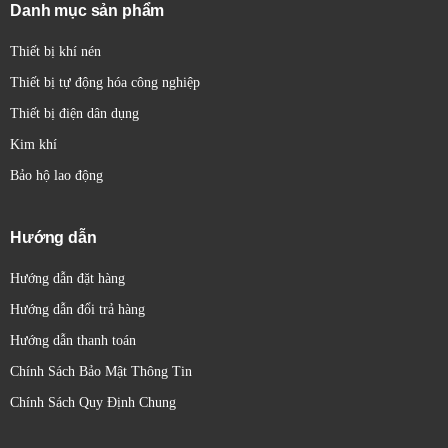
Chức năng ngõ ra (Output Function):
Thường mở
Danh mục sản phẩm
(Normally Open - NO), Thường đóng (Normally Closed
Thiết bị khí nén
- NC), hoặc cả hai (NO/NC).
Điện áp hoạt động (Supply Voltage):
Dải điện áp mà
Thiết bị tự động hóa công nghiệp
cảm biến có thể hoạt động.
Thiết bị điện dân dụng
Tần số chuyển mạch (Switching Frequency):
Số lần
Kim khí
cảm biến có thể chuyển đổi trạng thái trong một giây.
Bảo hộ lao động
Mức độ bảo vệ (IP Rating):
Khả năng chống bụi và
nước xâm nhập.
Hướng dẫn
Nhiệt độ hoạt động (Operating Temperature):
Phạm
vi nhiệt độ mà cảm biến có thể hoạt động bình thường.
Hướng dẫn đặt hàng
Vật liệu vỏ (Housing Material):
Thường là kim loại
Hướng dẫn đổi trả hàng
(inox, đồng thau mạ niken) hoặc nhựa.
Hướng dẫn thanh toán
Kiểu kết nối (Connection Type):
Cáp (cable), đầu nối
(connector) (ví dụ: M8, M12).
Chính Sách Bảo Mật Thông Tin
Chuẩn giao tiếp (Communication Protocol):
Một số
Chính Sách Quy Định Chung
cảm biến hiện đại hỗ trợ các giao thức như IO-Link để
truyền dữ liệu và cấu hình nâng