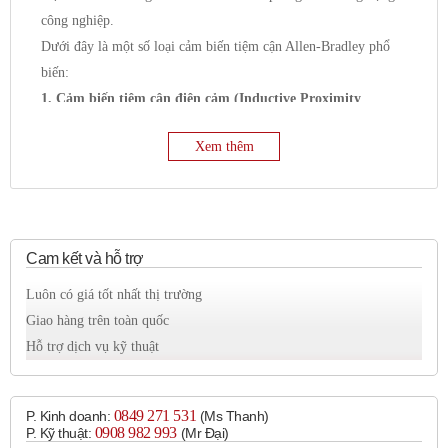
công nghiệp.
Dưới đây là một số loại cảm biến tiệm cận Allen-Bradley phổ
biến:
1. Cảm biến tiệm cận điện cảm (Inductive Proximity
Sensors):
Xem thêm
Nguyên lý hoạt động:
Phát hiện các vật thể kim loại
(ferrous và non-ferrous) bằng cách tạo ra một trường
điện từ tần số cao ở mặt cảm biến. Khi một vật kim loại
đi vào trường này, nó sẽ gây ra sự thay đổi trong
trường, và cảm biến sẽ phát hiện sự thay đổi đó.
Cam kết và hỗ trợ
Ứng dụng:
Luôn có giá tốt nhất thị trường
Phát hiện vị trí kim loại
Giao hàng trên toàn quốc
Đếm số lượng chi tiết kim loại
Hỗ trợ dịch vụ kỹ thuật
Giám sát tốc độ
Ứng dụng trong các môi trường khắc nghiệt như hàn
ô tô hoặc chế biến thực phẩm.
0849 271 531
P. Kinh doanh:
(Ms Thanh)
0908 982 993​
P. Kỹ thuật:
(Mr Đại)
Các dòng sản phẩm phổ biến:
871C (Mini Tubular),