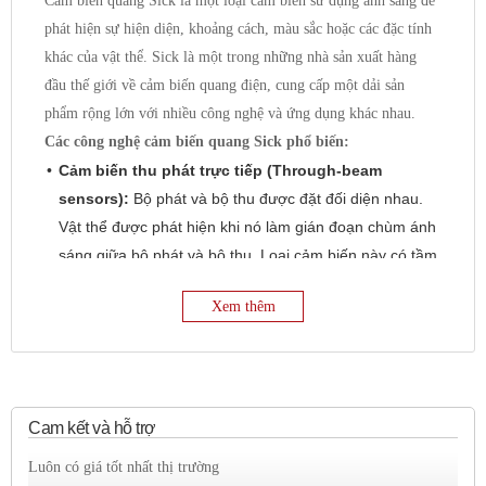
Cảm biến quang Sick là một loại cảm biến sử dụng ánh sáng để
phát hiện sự hiện diện, khoảng cách, màu sắc hoặc các đặc tính
khác của vật thể. Sick là một trong những nhà sản xuất hàng
đầu thế giới về cảm biến quang điện, cung cấp một dải sản
phẩm rộng lớn với nhiều công nghệ và ứng dụng khác nhau.
Các công nghệ cảm biến quang Sick phổ biến:
Cảm biến thu phát trực tiếp (Through-beam
sensors):
Bộ phát và bộ thu được đặt đối diện nhau.
Vật thể được phát hiện khi nó làm gián đoạn chùm ánh
sáng giữa bộ phát và bộ thu. Loại cảm biến này có tầm
phát hiện xa nhất và ít bị ảnh hưởng bởi bề mặt vật thể.
Xem thêm
Cảm biến phản xạ khuếch tán (Diffuse reflective
sensors):
Bộ phát và bộ thu được tích hợp trong cùng
một vỏ. Cảm biến phát ra ánh sáng và thu lại ánh sáng
phản xạ từ vật thể. Tầm phát hiện phụ thuộc vào độ
phản xạ của bề mặt vật thể.
Cam kết và hỗ trợ
Cảm biến phản xạ gương (Retro-reflective
Luôn có giá tốt nhất thị trường
sensors):
Bộ phát và bộ thu được tích hợp trong cùng