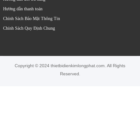
Các yếu tố cần xem xét khi lựa chọn cảm biến quang Sick:
Hướng dẫn thanh toán
Loại vật thể cần phát hiện:
Kích thước, hình dạng,
Chính Sách Bảo Mật Thông Tin
màu sắc, độ phản xạ, độ trong suốt.
Chính Sách Quy Định Chung
Khoảng cách phát hiện:
Phạm vi hoạt động cần thiết.
Môi trường làm việc:
Bụi bẩn, độ ẩm, nhiệt độ, ánh
sáng xung quanh.
**Yêu cầu về độ chính xác và tốc độ phản hồi.
Loại ngõ ra:
Số (PNP/NPN), tương tự (dòng điện/điện
Copyright © 2024 thietbidienkimlongphat.com. All Rights
áp), IO-Link.
Reserved.
**Kiểu lắp đặt và kích thước cảm biến.
Bảo hành 12 tháng