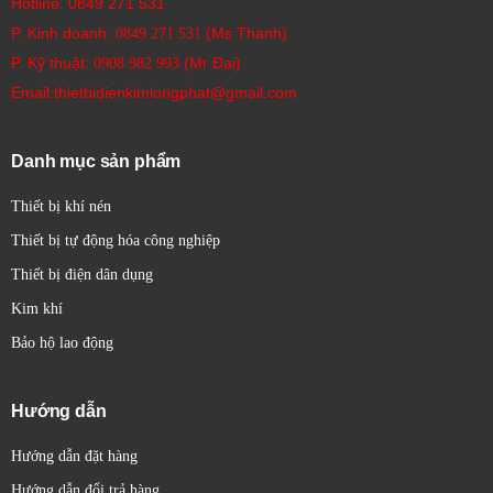
Hotline:
0849 271 531
Ứng dụng của cảm biến quang Sick:
P. Kinh doanh:
(Ms Thanh)
0849 271 531
Cảm biến quang Sick được sử dụng rộng rãi trong hầu hết các
P. Kỹ thuật:
(Mr Đại)
0908 982 993​
ngành công nghiệp, bao gồm:
Email:thietbidienkimlongphat@gmail.com
Tự động hóa nhà máy:
Phát hiện vật thể, đếm sản
phẩm, kiểm tra vị trí, giám sát quá trình.
Công nghiệp đóng gói:
Phát hiện bao bì, kiểm tra
Danh mục sản phẩm
nhãn mác, đếm sản phẩm.
Thiết bị khí nén
Logistics và quản lý kho bãi:
Phát hiện kiện hàng, đo
kích thước, kiểm tra vị trí.
Thiết bị tự động hóa công nghiệp
Công nghiệp thực phẩm và đồ uống:
Phát hiện chai
Thiết bị điện dân dụng
lọ, kiểm tra mức rót, phân loại sản phẩm.
Kim khí
Công nghiệp ô tô:
Phát hiện chi tiết lắp ráp, kiểm tra
Bảo hộ lao động
chất lượng.
Robot học:
Nhận diện đối tượng, đo khoảng cách, dẫn
đường.
Hướng dẫn
An toàn công nghiệp:
Bảo vệ khu vực nguy hiểm
Hướng dẫn đặt hàng
bằng rèm sáng an toàn.
Hướng dẫn đổi trả hàng