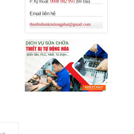
0908 982 993​
P. Kỹ thuật:
(Mr Đại)
Email liên hệ
thietbidienkimlongphat@gmail.com