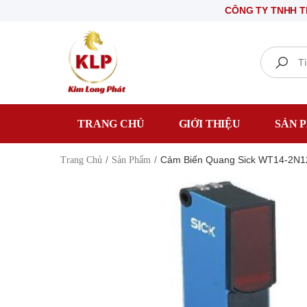
CÔNG TY TNHH THIẾT BỊ
Search
TRANG CHỦ
GIỚI THIỆU
SẢN 
Cảm Biến Quang Sick WT14-2N1
Trang Chủ
Sản Phẩm