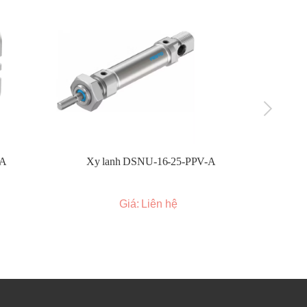
hợp
g
-A
Xy lanh DSNU-16-25-PPV-A
Xy l
Giá: Liên hệ