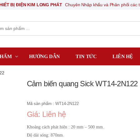
 ĐIỆN KIM LONG PHÁT
Chuyên Nhập khẩu và Phân phối các thiết bị khí
PHẨM
HƯỚNG DẪN
TIN TỨC
LIÊN HỆ
22
Cảm biến quang Sick WT14-2N122
Mã sản phẩm : WT14-2N122
Giá: Liên hệ
Khoảng cách phát hiện : 20 mm – 500 mm.
Độ dài sóng: 870nm.