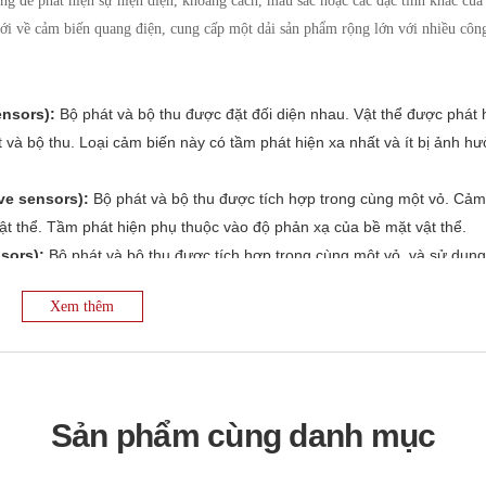
g để phát hiện sự hiện diện, khoảng cách, màu sắc hoặc các đặc tính khác của
iới về cảm biến quang điện, cung cấp một dải sản phẩm rộng lớn với nhiều côn
ensors):
Bộ phát và bộ thu được đặt đối diện nhau. Vật thể được phát 
và bộ thu. Loại cảm biến này có tầm phát hiện xa nhất và ít bị ảnh h
ve sensors):
Bộ phát và bộ thu được tích hợp trong cùng một vỏ. Cảm
vật thể. Tầm phát hiện phụ thuộc vào độ phản xạ của bề mặt vật thể.
sors):
Bộ phát và bộ thu được tích hợp trong cùng một vỏ, và sử dụn
 được phát hiện khi nó làm gián đoạn chùm ánh sáng giữa cảm biến và
Xem thêm
n cảm biến phản xạ khuếch tán và ít bị ảnh hưởng bởi màu sắc của vật
dụng các nguyên lý khác nhau như đo thời gian bay của ánh sáng (Ti
c dịch pha (phase shift) để đo khoảng cách chính xác đến vật thể.
ắc của vật thể dựa trên sự phản xạ ánh sáng ở các bước sóng khác n
 hiện sự khác biệt về độ sáng hoặc màu sắc giữa vật thể và nền.
Sản phẩm cùng danh mục
s):
Phát hiện ánh sáng huỳnh quang phát ra từ một số vật liệu khi đư