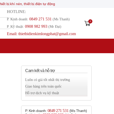
 nén, thiết bị điện tự động
HOTLINE:
0849 271 531
P. Kinh doanh:
(Ms Thanh)
0
0908 982 993​
P. Kỹ thuật:
(Mr Đại)
Email: thietbidienkimlongphat@gmail.com
Cam kết và hỗ trợ
Luôn có giá tốt nhất thị trường
Giao hàng trên toàn quốc
Hỗ trợ dịch vụ kỹ thuật
0849 271 531
P. Kinh doanh:
(Ms Thanh)