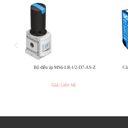
Cảm biến sợi quang (Fiber optic sensors):
Sử 
cho các không gian hẹp hoặc môi trường khắc ngh
Cảm biến vùng (Light grids/Light curtains):
Tạ
này, thường được sử dụng cho mục đích an toàn.
Các dòng sản phẩm cảm biến quang Sick phổ biến:
WLL Series (Cảm biến sợi quang):
Nhỏ gọn, lin
WL Series (Cảm biến quang thu nhỏ):
Kích thướ
WLG/WLT Series (Cảm biến quang tầm trung):
Bộ điều áp MS6-LR-1/2-D7-AS-Z
Cả
WLR Series (Cảm biến quang tầm xa):
Tầm phát
WSE/WTB Series (Cảm biến quang hiệu suất c
OD Mini/OD Value/OD Precision (Cảm biến kho
Giá: Liên hệ
KT Series (Cảm biến tương phản):
Phát hiện cá
CS Series (Cảm biến màu):
Phân biệt màu sắc c
Luminescence Sensors (Cảm biến huỳnh quan
Light Grids/Light Curtains (Cảm biến vùng/Rè
Ứng dụng của cảm biến quang Sick: