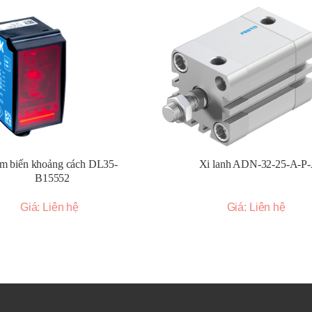
dụng sợi quang để dẫn ánh sáng đến và đi từ khu vực cảm biến, phù 
iệt.
o ra một hàng rào ánh sáng để phát hiện vật thể khi chúng đi qua vùn
h hoạt, cho phép phát hiện trong không gian hẹp.
c nhỏ, hiệu suất cao, dễ dàng tích hợp.
Giải pháp đa năng cho nhiều ứng dụng tiêu chuẩn.
m biến khoảng cách DL35-
Xi lanh ADN-32-25-A-P
 hiện lớn, phù hợp cho các ứng dụng cần khoảng cách xa.
B15552
ao):
Độ tin cậy cao, khả năng chống nhiễu tốt.
ảng cách):
Đo khoảng cách chính xác với nhiều tùy chọn giao tiếp.
Giá: Liên hệ
Giá: Liên hệ
c vạch đánh dấu hoặc sự thay đổi độ tương phản.
hính xác.
g):
Phát hiện các dấu hiệu huỳnh quang.
m sáng an toàn):
Bảo vệ người và máy móc.