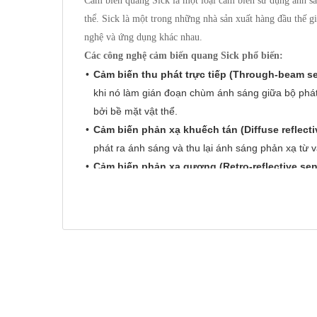
Cảm biến quang Sick là một loại cảm biến sử dụng ánh sán
thể. Sick là một trong những nhà sản xuất hàng đầu thế g
nghệ và ứng dụng khác nhau.
Các công nghệ cảm biến quang Sick phổ biến:
Cảm biến thu phát trực tiếp (Through-beam s
khi nó làm gián đoạn chùm ánh sáng giữa bộ phát 
bởi bề mặt vật thể.
Cảm biến phản xạ khuếch tán (Diffuse reflecti
phát ra ánh sáng và thu lại ánh sáng phản xạ từ 
Cảm biến phản xạ gương (Retro-reflective sen
gương phản xạ để trả lại chùm ánh sáng. Vật thể
gương. Loại cảm biến này có tầm phát hiện xa hơ
Cảm biến khoảng cách (Distance sensors):
Sử 
of-Flight - ToF), tam giác hóa (triangulation) hoặ
Cảm biến màu (Color sensors):
Phát hiện màu s
Cảm biến tương phản (Contrast sensors):
Phát
Cảm biến huỳnh quang (Luminescence sensor
chiếu bằng tia cực tím (UV).