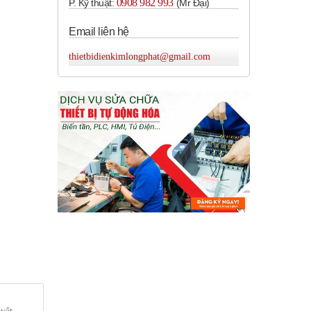
0908 982 993​
P. Kỹ thuật:
(Mr Đại)
Email liên hệ
thietbidienkimlongphat@gmail.com