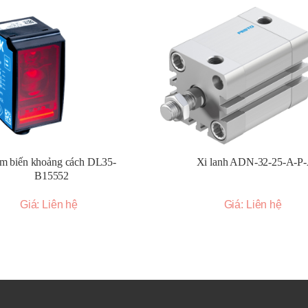
dụng sợi quang để dẫn ánh sáng đến và đi từ khu vực cảm biến, phù 
iệt.
o ra một hàng rào ánh sáng để phát hiện vật thể khi chúng đi qua vùn
h hoạt, cho phép phát hiện trong không gian hẹp.
c nhỏ, hiệu suất cao, dễ dàng tích hợp.
Giải pháp đa năng cho nhiều ứng dụng tiêu chuẩn.
m biến khoảng cách DL35-
Xi lanh ADN-32-25-A-P
 hiện lớn, phù hợp cho các ứng dụng cần khoảng cách xa.
B15552
ao):
Độ tin cậy cao, khả năng chống nhiễu tốt.
ảng cách):
Đo khoảng cách chính xác với nhiều tùy chọn giao tiếp.
Giá: Liên hệ
Giá: Liên hệ
c vạch đánh dấu hoặc sự thay đổi độ tương phản.
hính xác.
g):
Phát hiện các dấu hiệu huỳnh quang.
m sáng an toàn):
Bảo vệ người và máy móc.