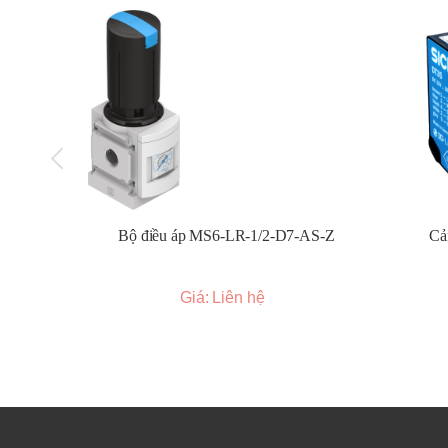
Cảm biến sợi quang (Fiber optic sensors):
Sử 
cho các không gian hẹp hoặc môi trường khắc ngh
Cảm biến vùng (Light grids/Light curtains):
Tạ
này, thường được sử dụng cho mục đích an toàn.
Các dòng sản phẩm cảm biến quang Sick phổ biến:
WLL Series (Cảm biến sợi quang):
Nhỏ gọn, lin
WL Series (Cảm biến quang thu nhỏ):
Kích thướ
WLG/WLT Series (Cảm biến quang tầm trung):
Bộ điều áp MS6-LR-1/2-D7-AS-Z
Cả
WLR Series (Cảm biến quang tầm xa):
Tầm phát
WSE/WTB Series (Cảm biến quang hiệu suất c
OD Mini/OD Value/OD Precision (Cảm biến kho
Giá: Liên hệ
KT Series (Cảm biến tương phản):
Phát hiện cá
CS Series (Cảm biến màu):
Phân biệt màu sắc c
Luminescence Sensors (Cảm biến huỳnh quan
Light Grids/Light Curtains (Cảm biến vùng/Rè
Ứng dụng của cảm biến quang Sick: