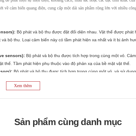
g để phát hiện sự hiện diện, khoảng cách, màu sắc hoặc các đặc tính khác của
iới về cảm biến quang điện, cung cấp một dải sản phẩm rộng lớn với nhiều côn
ensors):
Bộ phát và bộ thu được đặt đối diện nhau. Vật thể được phát 
và bộ thu. Loại cảm biến này có tầm phát hiện xa nhất và ít bị ảnh h
ve sensors):
Bộ phát và bộ thu được tích hợp trong cùng một vỏ. Cảm
vật thể. Tầm phát hiện phụ thuộc vào độ phản xạ của bề mặt vật thể.
sors):
Bộ phát và bộ thu được tích hợp trong cùng một vỏ, và sử dụn
 được phát hiện khi nó làm gián đoạn chùm ánh sáng giữa cảm biến và
Xem thêm
n cảm biến phản xạ khuếch tán và ít bị ảnh hưởng bởi màu sắc của vật
dụng các nguyên lý khác nhau như đo thời gian bay của ánh sáng (Ti
c dịch pha (phase shift) để đo khoảng cách chính xác đến vật thể.
ắc của vật thể dựa trên sự phản xạ ánh sáng ở các bước sóng khác n
 hiện sự khác biệt về độ sáng hoặc màu sắc giữa vật thể và nền.
Sản phẩm cùng danh mục
s):
Phát hiện ánh sáng huỳnh quang phát ra từ một số vật liệu khi đư