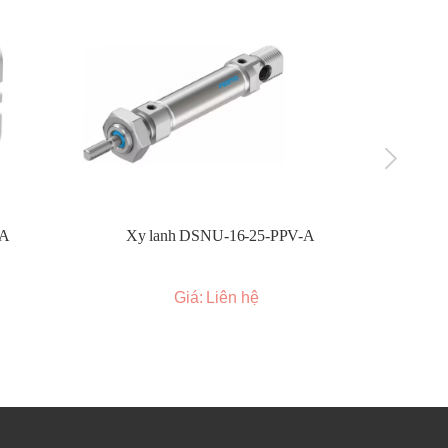
hợp
g
-A
Xy lanh DSNU-16-25-PPV-A
Xy l
Giá: Liên hệ