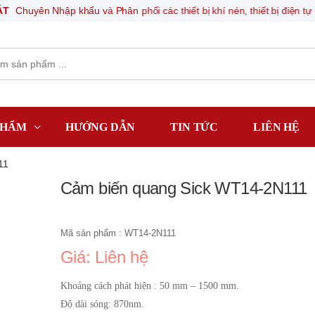
huyên Nhập khẩu và Phân phối các thiết bị khí nén, thiết bị điện tự động
PHẨM
HƯỚNG DẪN
TIN TỨC
LIÊN HỆ
11
Cảm biến quang Sick WT14-2N111
Mã sản phẩm : WT14-2N111
Giá: Liên hệ
Khoảng cách phát hiện : 50 mm – 1500 mm.
Độ dài sóng: 870nm.