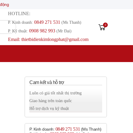
HOTLINE:
0849 271 531
P. Kinh doanh:
(Ms Thanh)
0
0908 982 993​
P. Kỹ thuật:
(Mr Đại)
Email: thietbidienkimlongphat@gmail.com
Cam kết và hỗ trợ
Luôn có giá tốt nhất thị trường
Giao hàng trên toàn quốc
Hỗ trợ dịch vụ kỹ thuật
0849 271 531
P. Kinh doanh:
(Ms Thanh)