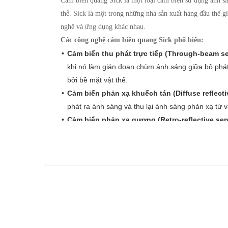
Cảm biến quang Sick là một loại cảm biến sử dụng ánh sán
thể. Sick là một trong những nhà sản xuất hàng đầu thế g
nghệ và ứng dụng khác nhau.
Các công nghệ cảm biến quang Sick phổ biến:
Cảm biến thu phát trực tiếp (Through-beam s
khi nó làm gián đoạn chùm ánh sáng giữa bộ phát 
bởi bề mặt vật thể.
Cảm biến phản xạ khuếch tán (Diffuse reflecti
phát ra ánh sáng và thu lại ánh sáng phản xạ từ 
Cảm biến phản xạ gương (Retro-reflective sen
gương phản xạ để trả lại chùm ánh sáng. Vật thể
gương. Loại cảm biến này có tầm phát hiện xa hơ
Cảm biến khoảng cách (Distance sensors):
Sử 
of-Flight - ToF), tam giác hóa (triangulation) hoặ
Cảm biến màu (Color sensors):
Phát hiện màu s
Cảm biến tương phản (Contrast sensors):
Phát
Cảm biến huỳnh quang (Luminescence sensor
chiếu bằng tia cực tím (UV).