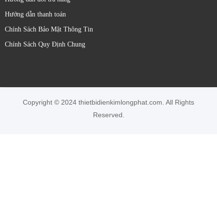
Các yếu tố cần xem xét khi lựa chọn cảm biến quang Sick:
Hướng dẫn thanh toán
Loại vật thể cần phát hiện:
Kích thước, hình dạng,
Chính Sách Bảo Mật Thông Tin
màu sắc, độ phản xạ, độ trong suốt.
Chính Sách Quy Định Chung
Khoảng cách phát hiện:
Phạm vi hoạt động cần thiết.
Môi trường làm việc:
Bụi bẩn, độ ẩm, nhiệt độ, ánh
sáng xung quanh.
**Yêu cầu về độ chính xác và tốc độ phản hồi.
Loại ngõ ra:
Số (PNP/NPN), tương tự (dòng điện/điện
Copyright © 2024 thietbidienkimlongphat.com. All Rights
áp), IO-Link.
Reserved.
**Kiểu lắp đặt và kích thước cảm biến.
Bảo hành 12 tháng