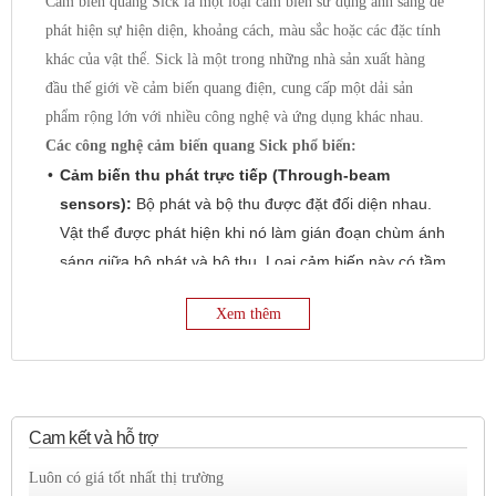
Cảm biến quang Sick là một loại cảm biến sử dụng ánh sáng để
phát hiện sự hiện diện, khoảng cách, màu sắc hoặc các đặc tính
khác của vật thể. Sick là một trong những nhà sản xuất hàng
đầu thế giới về cảm biến quang điện, cung cấp một dải sản
phẩm rộng lớn với nhiều công nghệ và ứng dụng khác nhau.
Các công nghệ cảm biến quang Sick phổ biến:
Cảm biến thu phát trực tiếp (Through-beam
sensors):
Bộ phát và bộ thu được đặt đối diện nhau.
Vật thể được phát hiện khi nó làm gián đoạn chùm ánh
sáng giữa bộ phát và bộ thu. Loại cảm biến này có tầm
phát hiện xa nhất và ít bị ảnh hưởng bởi bề mặt vật thể.
Xem thêm
Cảm biến phản xạ khuếch tán (Diffuse reflective
sensors):
Bộ phát và bộ thu được tích hợp trong cùng
một vỏ. Cảm biến phát ra ánh sáng và thu lại ánh sáng
phản xạ từ vật thể. Tầm phát hiện phụ thuộc vào độ
phản xạ của bề mặt vật thể.
Cam kết và hỗ trợ
Cảm biến phản xạ gương (Retro-reflective
Luôn có giá tốt nhất thị trường
sensors):
Bộ phát và bộ thu được tích hợp trong cùng