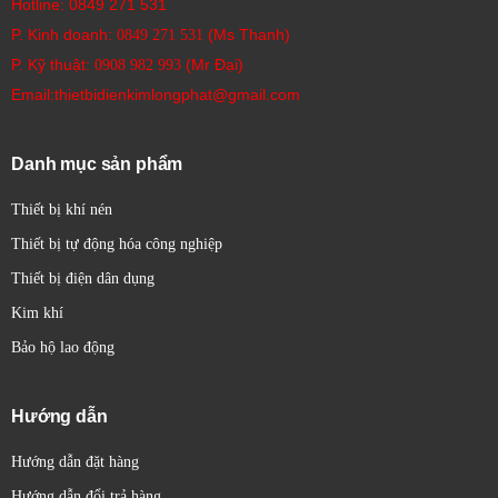
Hotline:
0849 271 531
Ứng dụng của cảm biến quang Sick:
P. Kinh doanh:
(Ms Thanh)
0849 271 531
Cảm biến quang Sick được sử dụng rộng rãi trong hầu hết các
P. Kỹ thuật:
(Mr Đại)
0908 982 993​
ngành công nghiệp, bao gồm:
Email:thietbidienkimlongphat@gmail.com
Tự động hóa nhà máy:
Phát hiện vật thể, đếm sản
phẩm, kiểm tra vị trí, giám sát quá trình.
Công nghiệp đóng gói:
Phát hiện bao bì, kiểm tra
Danh mục sản phẩm
nhãn mác, đếm sản phẩm.
Thiết bị khí nén
Logistics và quản lý kho bãi:
Phát hiện kiện hàng, đo
kích thước, kiểm tra vị trí.
Thiết bị tự động hóa công nghiệp
Công nghiệp thực phẩm và đồ uống:
Phát hiện chai
Thiết bị điện dân dụng
lọ, kiểm tra mức rót, phân loại sản phẩm.
Kim khí
Công nghiệp ô tô:
Phát hiện chi tiết lắp ráp, kiểm tra
Bảo hộ lao động
chất lượng.
Robot học:
Nhận diện đối tượng, đo khoảng cách, dẫn
đường.
Hướng dẫn
An toàn công nghiệp:
Bảo vệ khu vực nguy hiểm
Hướng dẫn đặt hàng
bằng rèm sáng an toàn.
Hướng dẫn đổi trả hàng