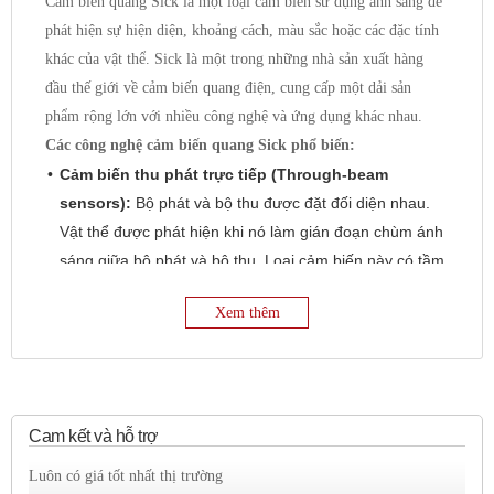
Cảm biến quang Sick là một loại cảm biến sử dụng ánh sáng để
phát hiện sự hiện diện, khoảng cách, màu sắc hoặc các đặc tính
khác của vật thể. Sick là một trong những nhà sản xuất hàng
đầu thế giới về cảm biến quang điện, cung cấp một dải sản
phẩm rộng lớn với nhiều công nghệ và ứng dụng khác nhau.
Các công nghệ cảm biến quang Sick phổ biến:
Cảm biến thu phát trực tiếp (Through-beam
sensors):
Bộ phát và bộ thu được đặt đối diện nhau.
Vật thể được phát hiện khi nó làm gián đoạn chùm ánh
sáng giữa bộ phát và bộ thu. Loại cảm biến này có tầm
phát hiện xa nhất và ít bị ảnh hưởng bởi bề mặt vật thể.
Xem thêm
Cảm biến phản xạ khuếch tán (Diffuse reflective
sensors):
Bộ phát và bộ thu được tích hợp trong cùng
một vỏ. Cảm biến phát ra ánh sáng và thu lại ánh sáng
phản xạ từ vật thể. Tầm phát hiện phụ thuộc vào độ
phản xạ của bề mặt vật thể.
Cam kết và hỗ trợ
Cảm biến phản xạ gương (Retro-reflective
Luôn có giá tốt nhất thị trường
sensors):
Bộ phát và bộ thu được tích hợp trong cùng