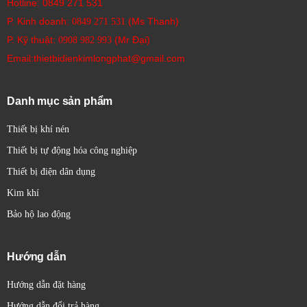
Hotline:
0849 271 531
Ứng dụng của cảm biến quang Sick:
P. Kinh doanh:
(Ms Thanh)
0849 271 531
Cảm biến quang Sick được sử dụng rộng rãi trong hầu hết các
P. Kỹ thuật:
(Mr Đại)
0908 982 993​
ngành công nghiệp, bao gồm:
Email:thietbidienkimlongphat@gmail.com
Tự động hóa nhà máy:
Phát hiện vật thể, đếm sản
phẩm, kiểm tra vị trí, giám sát quá trình.
Công nghiệp đóng gói:
Phát hiện bao bì, kiểm tra
Danh mục sản phẩm
nhãn mác, đếm sản phẩm.
Thiết bị khí nén
Logistics và quản lý kho bãi:
Phát hiện kiện hàng, đo
kích thước, kiểm tra vị trí.
Thiết bị tự động hóa công nghiệp
Công nghiệp thực phẩm và đồ uống:
Phát hiện chai
Thiết bị điện dân dụng
lọ, kiểm tra mức rót, phân loại sản phẩm.
Kim khí
Công nghiệp ô tô:
Phát hiện chi tiết lắp ráp, kiểm tra
Bảo hộ lao động
chất lượng.
Robot học:
Nhận diện đối tượng, đo khoảng cách, dẫn
đường.
Hướng dẫn
An toàn công nghiệp:
Bảo vệ khu vực nguy hiểm
Hướng dẫn đặt hàng
bằng rèm sáng an toàn.
Hướng dẫn đổi trả hàng