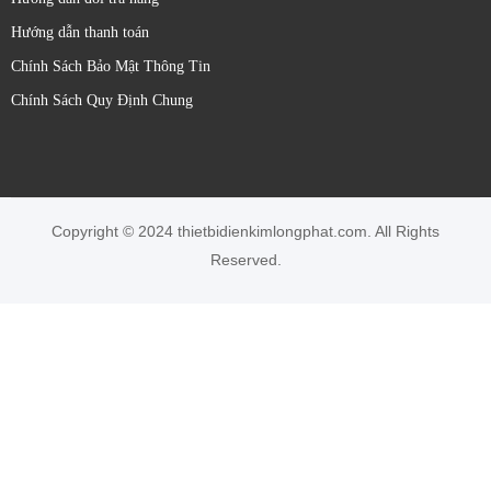
Các yếu tố cần xem xét khi lựa chọn cảm biến quang Sick:
Hướng dẫn thanh toán
Loại vật thể cần phát hiện:
Kích thước, hình dạng,
Chính Sách Bảo Mật Thông Tin
màu sắc, độ phản xạ, độ trong suốt.
Chính Sách Quy Định Chung
Khoảng cách phát hiện:
Phạm vi hoạt động cần thiết.
Môi trường làm việc:
Bụi bẩn, độ ẩm, nhiệt độ, ánh
sáng xung quanh.
**Yêu cầu về độ chính xác và tốc độ phản hồi.
Loại ngõ ra:
Số (PNP/NPN), tương tự (dòng điện/điện
Copyright © 2024 thietbidienkimlongphat.com. All Rights
áp), IO-Link.
Reserved.
**Kiểu lắp đặt và kích thước cảm biến.
Bảo hành 12 tháng