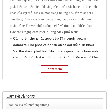
Cảm biến quang Sick là một loại cảm biến sử dụng ánh sáng để
phát hiện sự hiện diện, khoảng cách, màu sắc hoặc các đặc tính
khác của vật thể. Sick là một trong những nhà sản xuất hàng
đầu thế giới về cảm biến quang điện, cung cấp một dải sản
phẩm rộng lớn với nhiều công nghệ và ứng dụng khác nhau.
Các công nghệ cảm biến quang Sick phổ biến:
Cảm biến thu phát trực tiếp (Through-beam
sensors):
Bộ phát và bộ thu được đặt đối diện nhau.
Vật thể được phát hiện khi nó làm gián đoạn chùm ánh
sáng giữa bộ phát và bộ thu. Loại cảm biến này có tầm
phát hiện xa nhất và ít bị ảnh hưởng bởi bề mặt vật thể.
Xem thêm
Cảm biến phản xạ khuếch tán (Diffuse reflective
sensors):
Bộ phát và bộ thu được tích hợp trong cùng
một vỏ. Cảm biến phát ra ánh sáng và thu lại ánh sáng
phản xạ từ vật thể. Tầm phát hiện phụ thuộc vào độ
phản xạ của bề mặt vật thể.
Cam kết và hỗ trợ
Cảm biến phản xạ gương (Retro-reflective
Luôn có giá tốt nhất thị trường
sensors):
Bộ phát và bộ thu được tích hợp trong cùng