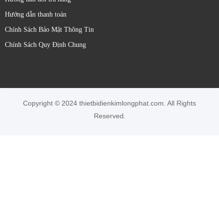
Các yếu tố cần xem xét khi lựa chọn cảm biến quang Sick:
Hướng dẫn thanh toán
Loại vật thể cần phát hiện:
Kích thước, hình dạng,
Chính Sách Bảo Mật Thông Tin
màu sắc, độ phản xạ, độ trong suốt.
Chính Sách Quy Định Chung
Khoảng cách phát hiện:
Phạm vi hoạt động cần thiết.
Môi trường làm việc:
Bụi bẩn, độ ẩm, nhiệt độ, ánh
sáng xung quanh.
**Yêu cầu về độ chính xác và tốc độ phản hồi.
Loại ngõ ra:
Số (PNP/NPN), tương tự (dòng điện/điện
Copyright © 2024 thietbidienkimlongphat.com. All Rights
áp), IO-Link.
Reserved.
**Kiểu lắp đặt và kích thước cảm biến.
Bảo hành 12 tháng