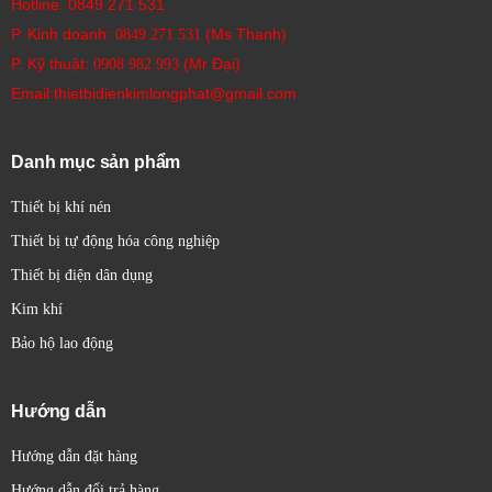
Hotline:
0849 271 531
Ứng dụng của cảm biến quang Sick:
P. Kinh doanh:
(Ms Thanh)
0849 271 531
Cảm biến quang Sick được sử dụng rộng rãi trong hầu hết các
P. Kỹ thuật:
(Mr Đại)
0908 982 993​
ngành công nghiệp, bao gồm:
Email:thietbidienkimlongphat@gmail.com
Tự động hóa nhà máy:
Phát hiện vật thể, đếm sản
phẩm, kiểm tra vị trí, giám sát quá trình.
Công nghiệp đóng gói:
Phát hiện bao bì, kiểm tra
Danh mục sản phẩm
nhãn mác, đếm sản phẩm.
Thiết bị khí nén
Logistics và quản lý kho bãi:
Phát hiện kiện hàng, đo
kích thước, kiểm tra vị trí.
Thiết bị tự động hóa công nghiệp
Công nghiệp thực phẩm và đồ uống:
Phát hiện chai
Thiết bị điện dân dụng
lọ, kiểm tra mức rót, phân loại sản phẩm.
Kim khí
Công nghiệp ô tô:
Phát hiện chi tiết lắp ráp, kiểm tra
Bảo hộ lao động
chất lượng.
Robot học:
Nhận diện đối tượng, đo khoảng cách, dẫn
đường.
Hướng dẫn
An toàn công nghiệp:
Bảo vệ khu vực nguy hiểm
Hướng dẫn đặt hàng
bằng rèm sáng an toàn.
Hướng dẫn đổi trả hàng