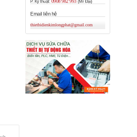
0908 982 993​
P. Kỹ thuật:
(Mr Đại)
Email liên hệ
thietbidienkimlongphat@gmail.com