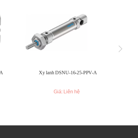
hợp
g
-A
Xy lanh DSNU-16-25-PPV-A
Xy l
Giá: Liên hệ