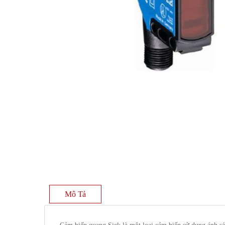
Mô Tả