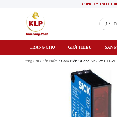
CÔNG TY TNHH THIẾT BỊ ĐI
Search
TRANG CHỦ
GIỚI THIỆU
SẢN 
Cảm Biến Quang Sick WSE11-2P
Trang Chủ
Sản Phẩm