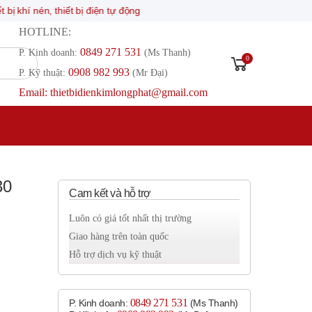
n, thiết bị điện tự động
HOTLINE:
0849 271 531
P. Kinh doanh:
(Ms Thanh)
0
0908 982 993​
P. Kỹ thuật:
(Mr Đại)
Email: thietbidienkimlongphat@gmail.com
30
Cam kết và hỗ trợ
Luôn có giá tốt nhất thị trường
Giao hàng trên toàn quốc
Hỗ trợ dịch vụ kỹ thuật
0849 271 531
P. Kinh doanh:
(Ms Thanh)