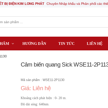
ỆN KIM LONG PHÁT
Chuyên Nhập khẩu và Phân phối các thiết bị khí né
PHẨM
HƯỚNG DẪN
TIN TỨC
LIÊN HỆ
1130
Cảm biến quang Sick WSE11-2P11
Mã sản phẩm : WSE11-2P1130
Giá: Liên hệ
Khoảng cách phát hiện : 0- 20 m.
Độ dài sóng: 640nm.