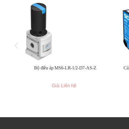
Cảm biến sợi quang (Fiber optic sensors):
Sử 
cho các không gian hẹp hoặc môi trường khắc ngh
Cảm biến vùng (Light grids/Light curtains):
Tạ
này, thường được sử dụng cho mục đích an toàn.
Các dòng sản phẩm cảm biến quang Sick phổ biến:
WLL Series (Cảm biến sợi quang):
Nhỏ gọn, lin
WL Series (Cảm biến quang thu nhỏ):
Kích thướ
WLG/WLT Series (Cảm biến quang tầm trung):
Bộ điều áp MS6-LR-1/2-D7-AS-Z
Cả
WLR Series (Cảm biến quang tầm xa):
Tầm phát
WSE/WTB Series (Cảm biến quang hiệu suất c
OD Mini/OD Value/OD Precision (Cảm biến kho
Giá: Liên hệ
KT Series (Cảm biến tương phản):
Phát hiện cá
CS Series (Cảm biến màu):
Phân biệt màu sắc c
Luminescence Sensors (Cảm biến huỳnh quan
Light Grids/Light Curtains (Cảm biến vùng/Rè
Ứng dụng của cảm biến quang Sick: