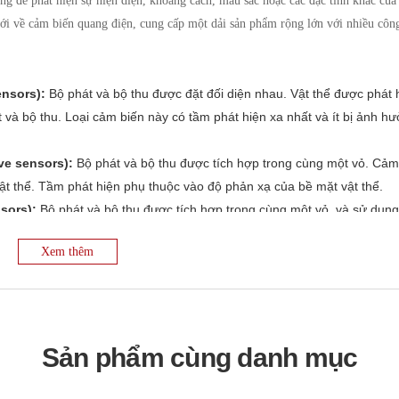
g để phát hiện sự hiện diện, khoảng cách, màu sắc hoặc các đặc tính khác của
iới về cảm biến quang điện, cung cấp một dải sản phẩm rộng lớn với nhiều côn
ensors):
Bộ phát và bộ thu được đặt đối diện nhau. Vật thể được phát 
và bộ thu. Loại cảm biến này có tầm phát hiện xa nhất và ít bị ảnh h
ve sensors):
Bộ phát và bộ thu được tích hợp trong cùng một vỏ. Cảm
vật thể. Tầm phát hiện phụ thuộc vào độ phản xạ của bề mặt vật thể.
sors):
Bộ phát và bộ thu được tích hợp trong cùng một vỏ, và sử dụn
 được phát hiện khi nó làm gián đoạn chùm ánh sáng giữa cảm biến và
Xem thêm
n cảm biến phản xạ khuếch tán và ít bị ảnh hưởng bởi màu sắc của vật
dụng các nguyên lý khác nhau như đo thời gian bay của ánh sáng (Ti
c dịch pha (phase shift) để đo khoảng cách chính xác đến vật thể.
ắc của vật thể dựa trên sự phản xạ ánh sáng ở các bước sóng khác n
 hiện sự khác biệt về độ sáng hoặc màu sắc giữa vật thể và nền.
Sản phẩm cùng danh mục
s):
Phát hiện ánh sáng huỳnh quang phát ra từ một số vật liệu khi đư