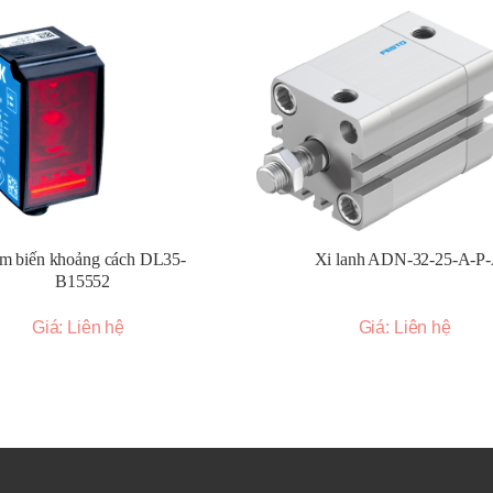
dụng sợi quang để dẫn ánh sáng đến và đi từ khu vực cảm biến, phù 
iệt.
o ra một hàng rào ánh sáng để phát hiện vật thể khi chúng đi qua vùn
h hoạt, cho phép phát hiện trong không gian hẹp.
c nhỏ, hiệu suất cao, dễ dàng tích hợp.
Giải pháp đa năng cho nhiều ứng dụng tiêu chuẩn.
m biến khoảng cách DL35-
Xi lanh ADN-32-25-A-P
 hiện lớn, phù hợp cho các ứng dụng cần khoảng cách xa.
B15552
ao):
Độ tin cậy cao, khả năng chống nhiễu tốt.
ảng cách):
Đo khoảng cách chính xác với nhiều tùy chọn giao tiếp.
Giá: Liên hệ
Giá: Liên hệ
c vạch đánh dấu hoặc sự thay đổi độ tương phản.
hính xác.
g):
Phát hiện các dấu hiệu huỳnh quang.
m sáng an toàn):
Bảo vệ người và máy móc.