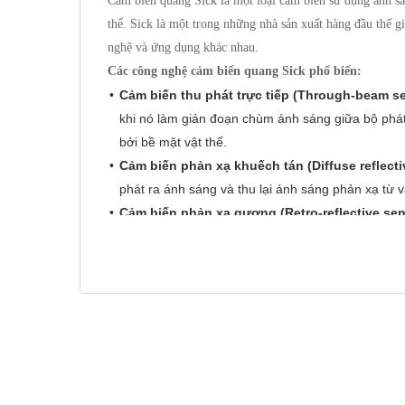
Cảm biến quang Sick là một loại cảm biến sử dụng ánh sán
thể. Sick là một trong những nhà sản xuất hàng đầu thế g
nghệ và ứng dụng khác nhau.
Các công nghệ cảm biến quang Sick phổ biến:
Cảm biến thu phát trực tiếp (Through-beam s
khi nó làm gián đoạn chùm ánh sáng giữa bộ phát 
bởi bề mặt vật thể.
Cảm biến phản xạ khuếch tán (Diffuse reflecti
phát ra ánh sáng và thu lại ánh sáng phản xạ từ 
Cảm biến phản xạ gương (Retro-reflective sen
gương phản xạ để trả lại chùm ánh sáng. Vật thể
gương. Loại cảm biến này có tầm phát hiện xa hơ
Cảm biến khoảng cách (Distance sensors):
Sử 
of-Flight - ToF), tam giác hóa (triangulation) hoặ
Cảm biến màu (Color sensors):
Phát hiện màu s
Cảm biến tương phản (Contrast sensors):
Phát
Cảm biến huỳnh quang (Luminescence sensor
chiếu bằng tia cực tím (UV).