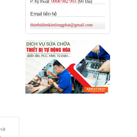
0908 982 993​
P. Kỹ thuật:
(Mr Đại)
Email liên hệ
thietbidienkimlongphat@gmail.com
 vật