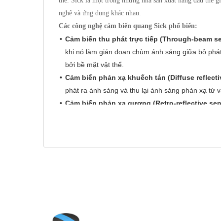
thể. Sick là một trong những nhà sản xuất hàng đầu thế g
nghệ và ứng dụng khác nhau.
Các công nghệ cảm biến quang Sick phổ biến:
Cảm biến thu phát trực tiếp (Through-beam s
khi nó làm gián đoạn chùm ánh sáng giữa bộ phát 
bởi bề mặt vật thể.
Cảm biến phản xạ khuếch tán (Diffuse reflecti
phát ra ánh sáng và thu lại ánh sáng phản xạ từ 
Cảm biến phản xạ gương (Retro-reflective sen
gương phản xạ để trả lại chùm ánh sáng. Vật thể
gương. Loại cảm biến này có tầm phát hiện xa hơ
Cảm biến khoảng cách (Distance sensors):
Sử 
of-Flight - ToF), tam giác hóa (triangulation) hoặ
Cảm biến màu (Color sensors):
Phát hiện màu s
Cảm biến tương phản (Contrast sensors):
Phát
Cảm biến huỳnh quang (Luminescence sensor
chiếu bằng tia cực tím (UV).
Cảm biến sợi quang (Fiber optic sensors):
Sử 