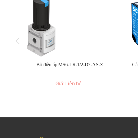
cho các không gian hẹp hoặc môi trường khắc ngh
Cảm biến vùng (Light grids/Light curtains):
Tạ
này, thường được sử dụng cho mục đích an toàn.
Các dòng sản phẩm cảm biến quang Sick phổ biến:
WLL Series (Cảm biến sợi quang):
Nhỏ gọn, lin
WL Series (Cảm biến quang thu nhỏ):
Kích thướ
WLG/WLT Series (Cảm biến quang tầm trung):
Bộ điều áp MS6-LR-1/2-D7-AS-Z
Cả
WLR Series (Cảm biến quang tầm xa):
Tầm phát
WSE/WTB Series (Cảm biến quang hiệu suất c
OD Mini/OD Value/OD Precision (Cảm biến kho
Giá: Liên hệ
KT Series (Cảm biến tương phản):
Phát hiện cá
CS Series (Cảm biến màu):
Phân biệt màu sắc c
Luminescence Sensors (Cảm biến huỳnh quan
Light Grids/Light Curtains (Cảm biến vùng/Rè
Ứng dụng của cảm biến quang Sick:
Cảm biến quang Sick được sử dụng rộng rãi trong hầu hế