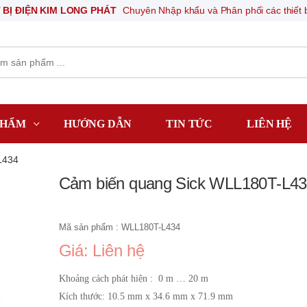
 KIM LONG PHÁT
Chuyên Nhập khẩu và Phân phối các thiết bị khí nén, 
PHẨM
HƯỚNG DẪN
TIN TỨC
LIÊN HỆ
L434
Cảm biến quang Sick WLL180T-L4
Mã sản phẩm : WLL180T-L434
Giá: Liên hệ
Khoảng cách phát hiện : 0 m … 20 m
Kích thước: 10.5 mm x 34.6 mm x 71.9 mm