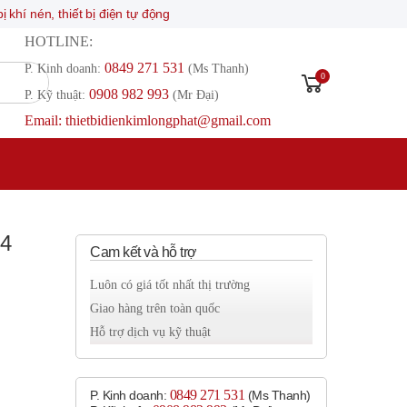
thiết bị điện tự động
HOTLINE:
0849 271 531
P. Kinh doanh:
(Ms Thanh)
0
0908 982 993​
P. Kỹ thuật:
(Mr Đại)
Email: thietbidienkimlongphat@gmail.com
34
Cam kết và hỗ trợ
Luôn có giá tốt nhất thị trường
Giao hàng trên toàn quốc
Hỗ trợ dịch vụ kỹ thuật
0849 271 531
P. Kinh doanh:
(Ms Thanh)