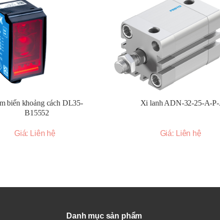
iệt.
o ra một hàng rào ánh sáng để phát hiện vật thể khi chúng đi qua vùn
h hoạt, cho phép phát hiện trong không gian hẹp.
c nhỏ, hiệu suất cao, dễ dàng tích hợp.
Giải pháp đa năng cho nhiều ứng dụng tiêu chuẩn.
m biến khoảng cách DL35-
Xi lanh ADN-32-25-A-P
 hiện lớn, phù hợp cho các ứng dụng cần khoảng cách xa.
B15552
ao):
Độ tin cậy cao, khả năng chống nhiễu tốt.
ảng cách):
Đo khoảng cách chính xác với nhiều tùy chọn giao tiếp.
Giá: Liên hệ
Giá: Liên hệ
c vạch đánh dấu hoặc sự thay đổi độ tương phản.
hính xác.
g):
Phát hiện các dấu hiệu huỳnh quang.
m sáng an toàn):
Bảo vệ người và máy móc.
Danh mục sản phẩm
t các ngành công nghiệp, bao gồm: