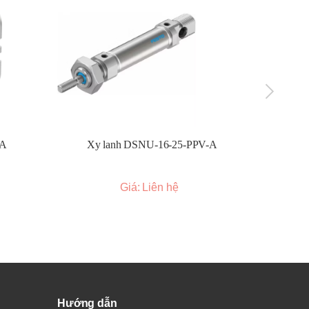
g
-A
Xy lanh DSNU-16-25-PPV-A
Xy l
Giá: Liên hệ
Hướng dẫn