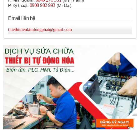
P. Kinh doanh:
(Ms Thanh)
Thu phát hội tụ (Limited-reflective/Background
0908 982 993​
P. Kỹ thuật:
(Mr Đại)
suppression):
Tương tự phản xạ khuếch tán nhưng có
Email liên hệ
khả năng loại bỏ ảnh hưởng của nền phía sau.
Cảm biến màu (Color sensor):
Phát hiện màu sắc của
thietbidienkimlongphat@gmail.com
vật thể.
Cảm biến khoảng cách (Distance sensor):
Đo
khoảng cách đến vật thể.
Cảm biến sợi quang (Fiber optic sensor):
Sử dụng
sợi quang để dẫn ánh sáng đến và đi từ khu vực cảm
biến.
Lắp đặt:
Cảm biến cần được lắp đặt chắc chắn tại vị trí
cần phát hiện vật thể. Đối với loại thu phát trực tiếp và
phản xạ gương, cần đảm bảo bộ phát và bộ thu (hoặc
gương phản xạ) được căn chỉnh chính xác.
Cài đặt và điều chỉnh:
Một số cảm biến có núm điều
chỉnh độ nhạy hoặc chế độ hoạt động (Light-ON/Dark-
ON). Cần điều chỉnh các thông số này phù hợp với ứng