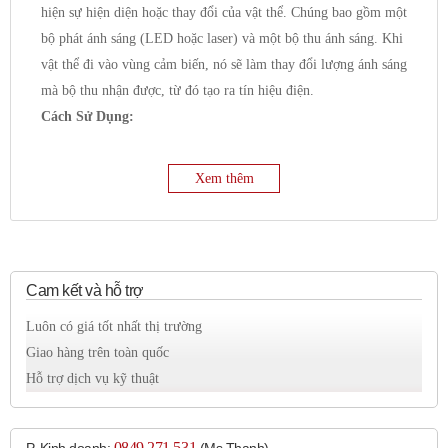
hiện sự hiện diện hoặc thay đổi của vật thể. Chúng bao gồm một
bộ phát ánh sáng (LED hoặc laser) và một bộ thu ánh sáng. Khi
vật thể đi vào vùng cảm biến, nó sẽ làm thay đổi lượng ánh sáng
mà bộ thu nhận được, từ đó tạo ra tín hiệu điện.
Cách Sử Dụng:
Lựa chọn loại cảm biến:
Omron cung cấp nhiều loại
cảm biến quang khác nhau, bao gồm:
Xem thêm
Thu phát trực tiếp (Through-beam):
Bộ phát và bộ
thu tách rời, vật thể được phát hiện khi chắn ngang
chùm sáng.
Phản xạ khuếch tán (Diffuse reflective):
Bộ phát và
Cam kết và hỗ trợ
bộ thu tích hợp, phát hiện vật thể dựa trên ánh sáng
phản xạ từ bề mặt của nó.
Luôn có giá tốt nhất thị trường
Phản xạ gương (Retro-reflective):
Bộ phát và bộ thu
Giao hàng trên toàn quốc
tích hợp, sử dụng gương phản xạ để trả lại chùm sáng.
Hỗ trợ dịch vụ kỹ thuật
Vật thể được phát hiện khi chắn ngang chùm sáng giữa
cảm biến và gương.
0849 271 531