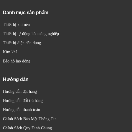
Kích thước nhỏ gọn (Compact):
Khoảng 2-5 cm, phổ
Danh mục sản phẩm
biến cho nhiều ứng dụng công nghiệp thông thường. Ví
dụ: E3Z, E3F series.
Thiết bị khí nén
Kích thước trung bình (Standard/Block
Thiết bị tự động hóa công nghiệp
type):
Khoảng 5-10 cm, thường có độ bền cơ học cao
Thiết bị điện dân dụng
hơn và khoảng cách phát hiện xa hơn. Ví dụ: E3S,
E3JM series.
Kim khí
Kích thước lớn (Heavy-duty/Long range):
Lớn hơn
Bảo hộ lao động
10 cm, thiết kế cho môi trường khắc nghiệt hoặc
khoảng cách phát hiện rất xa. Ví dụ: Một số মডেল thu
Hướng dẫn
phát trực tiếp đặc biệt.
Cảm biến sợi quang:
Đầu cảm biến có kích thước rất
Hướng dẫn đặt hàng
nhỏ, linh hoạt nhờ cáp sợi quang dẫn sáng.
Hướng dẫn đổi trả hàng
Đặc Điểm:
Hướng dẫn thanh toán
Các đặc điểm chung của cảm biến quang Omron bao gồm:
Chính Sách Bảo Mật Thông Tin
Đa dạng về nguyên lý hoạt động:
Phù hợp với nhiều
Chính Sách Quy Định Chung