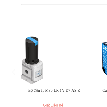
Kiểm soát nhiệt độ trong lò nung, lò sấy.
Điều khiển nhiệt độ trong các máy móc công nghi
Ứng dụng trong ngành nhựa, thực phẩm, hóa chấ
Điều khiển nhiệt độ trong các hệ thống làm nóng, 
Bảo hành 12 tháng
Bộ điều áp MS6-LR-1/2-D7-AS-Z
Cả
Giá: Liên hệ