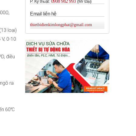
0908 982 993​
P. Kỹ thuật:
(Mr Đại)
100Ω,
Email liên hệ
thietbidienkimlongphat@gmail.com
(13 loại)
 V, 0-10
PD, điều
 ngõ ra
đến 60℃