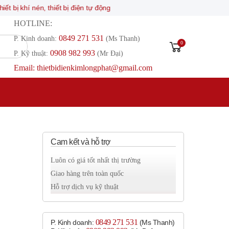
nén, thiết bị điện tự động
HOTLINE:
0849 271 531
P. Kinh doanh:
(Ms Thanh)
0
0908 982 993​
P. Kỹ thuật:
(Mr Đại)
Email: thietbidienkimlongphat@gmail.com
Cam kết và hỗ trợ
Luôn có giá tốt nhất thị trường
Giao hàng trên toàn quốc
Hỗ trợ dịch vụ kỹ thuật
0849 271 531
P. Kinh doanh:
(Ms Thanh)