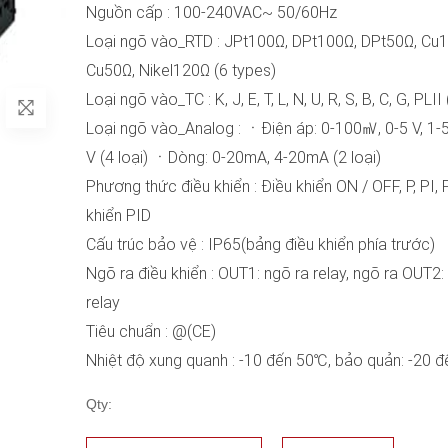
Nguồn cấp : 100-240VAC~ 50/60Hz
Loại ngõ vào_RTD : JPt100Ω, DPt100Ω, DPt50Ω, Cu
Cu50Ω, Nikel120Ω (6 types)
Loại ngõ vào_TC : K, J, E, T, L, N, U, R, S, B, C, G, PLII 
Loại ngõ vào_Analog : ㆍĐiện áp: 0-100㎷, 0-5 V, 1-5
V (4 loại) ㆍDòng: 0-20mA, 4-20mA (2 loại)
Phương thức điều khiển : Điều khiển ON / OFF, P, PI, 
khiển PID
Cấu trúc bảo vệ : IP65(bảng điều khiển phía trước)
Ngõ ra điều khiển : OUT1: ngõ ra relay, ngõ ra OUT2:
relay
Tiêu chuẩn : @(CE)
Nhiệt độ xung quanh : -10 đến 50℃, bảo quản: -20 
Qty: