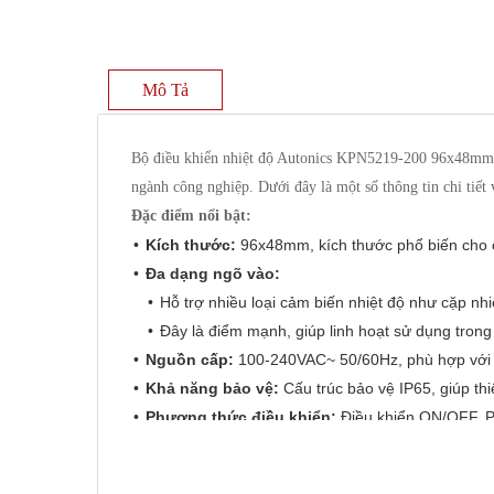
Mô Tả
Bộ điều khiển nhiệt độ Autonics KPN5219-200 96x48mm là 
ngành công nghiệp. Dưới đây là một số thông tin chi tiết
Đặc điểm nổi bật:
Kích thước:
96x48mm, kích thước phổ biến cho c
Đa dạng ngõ vào:
Hỗ trợ nhiều loại cảm biến nhiệt độ như cặp nhi
Đây là điểm mạnh, giúp linh hoạt sử dụng tron
Nguồn cấp:
100-240VAC~ 50/60Hz, phù hợp với 
Khả năng bảo vệ:
Cấu trúc bảo vệ IP65, giúp thi
Phương thức điều khiển:
Điều khiển ON/OFF, P,
Ngõ ra điều khiển:
Tùy chọn Ngõ ra relay, Ngõ r
Ứng dụng: