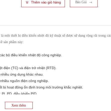
Thêm vào giỏ hàng
Báo Giá
một thiết bị điều khiển nhiệt độ kỹ thuật số được sử dụng rộng rãi trong cá
 về sản phẩm này:
ác bộ điều khiển nhiệt độ công nghiệp.
ệt điện (TC) và điện trở nhiệt (RTD).
g nhiều ứng dụng khác nhau.
nhiều nguồn điện công nghiệp.
ết bị hoạt động ổn định trong môi trường khắc nghiệt.
 PI, PD, điều khiển PID.
a dòng, Ngõ ra điều khiển SSR.
Xem thêm