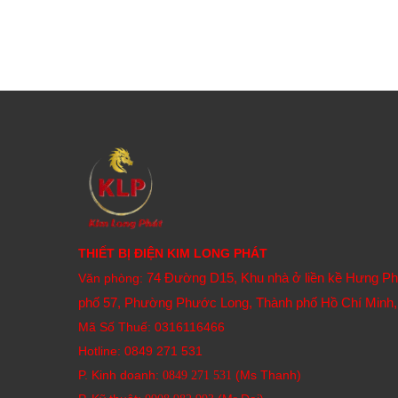
THIẾT BỊ ĐIỆN KIM LONG PHÁT
74 Đường D15, Khu nhà ở liền kề Hưng P
Văn phòng:
phố 57, Phường Phước Long, Thành phố Hồ Chí Minh,
Mã Số Thuế: 0316116466
Hotline:
0849 271 531
P. Kinh doanh:
(Ms Thanh)
0849 271 531