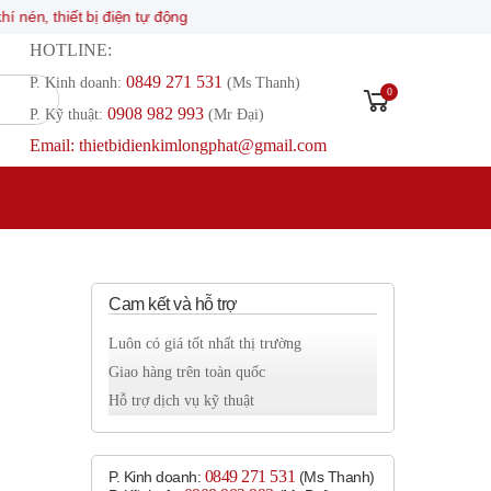
ết bị điện tự động
HOTLINE:
0849 271 531
P. Kinh doanh:
(Ms Thanh)
0
0908 982 993​
P. Kỹ thuật:
(Mr Đại)
Email: thietbidienkimlongphat@gmail.com
Cam kết và hỗ trợ
Luôn có giá tốt nhất thị trường
Giao hàng trên toàn quốc
Hỗ trợ dịch vụ kỹ thuật
0849 271 531
P. Kinh doanh:
(Ms Thanh)