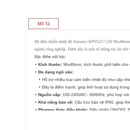
Mô Tả
Bộ điều khiển nhiệt độ Autonics KPN5217-230 96x48mm là 
ngành công nghiệp. Dưới đây là một số thông tin chi tiết
Đặc điểm nổi bật:
Kích thước:
96x48mm, kích thước phổ biến cho c
Đa dạng ngõ vào:
Hỗ trợ nhiều loại cảm biến nhiệt độ như cặp nhi
Đây là điểm mạnh, giúp linh hoạt sử dụng tron
Nguồn cấp:
100-240VAC~ 50/60Hz, phù hợp với 
Khả năng bảo vệ:
Cấu trúc bảo vệ IP65, giúp thi
Phương thức điều khiển:
Điều khiển ON/OFF, P,
Ngõ ra điều khiển:
Tùy chọn Ngõ ra relay, Ngõ r
Ứng dụng: