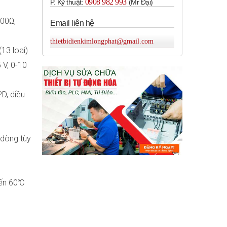
0908 982 993​
P. Kỹ thuật:
(Mr Đại)
100Ω,
Email liên hệ
thietbidienkimlongphat@gmail.com
(13 loại)
 V, 0-10
PD, điều
 dòng tùy
đến 60℃