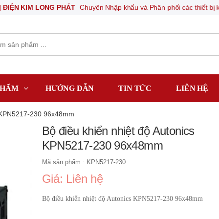
IM LONG PHÁT
Chuyên Nhập khẩu và Phân phối các thiết bị khí nén, thi
PHẨM
HƯỚNG DẪN
TIN TỨC
LIÊN HỆ
cs KPN5217-230 96x48mm
Bộ điều khiển nhiệt độ Autonics
KPN5217-230 96x48mm
Mã sản phẩm : KPN5217-230
Giá: Liên hệ
Bộ điều khiển nhiệt độ Autonics KPN5217-230 96x48mm