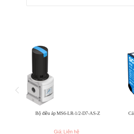
Kiểm soát nhiệt độ trong lò nung, lò sấy.
Điều khiển nhiệt độ trong các máy móc công nghi
Ứng dụng trong ngành nhựa, thực phẩm, hóa chấ
Điều khiển nhiệt độ trong các hệ thống làm nóng, 
Bảo hành 12 tháng
Bộ điều áp MS6-LR-1/2-D7-AS-Z
Cả
Giá: Liên hệ