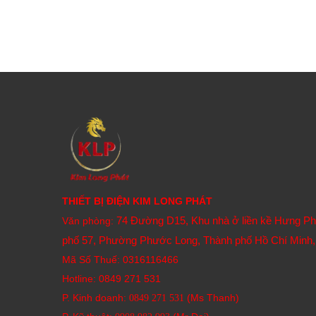
THIẾT BỊ ĐIỆN KIM LONG PHÁT
74 Đường D15, Khu nhà ở liền kề Hưng P
Văn phòng:
phố 57, Phường Phước Long, Thành phố Hồ Chí Minh,
Mã Số Thuế: 0316116466
Hotline:
0849 271 531
P. Kinh doanh:
(Ms Thanh)
0849 271 531