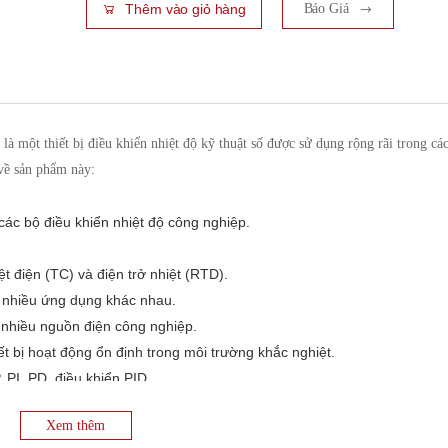
Thêm vào giỏ hàng
Báo Giá
một thiết bị điều khiển nhiệt độ kỹ thuật số được sử dụng rộng rãi trong cá
 về sản phẩm này:
ác bộ điều khiển nhiệt độ công nghiệp.
ệt điện (TC) và điện trở nhiệt (RTD).
g nhiều ứng dụng khác nhau.
nhiều nguồn điện công nghiệp.
ết bị hoạt động ổn định trong môi trường khắc nghiệt.
 PI, PD, điều khiển PID.
a dòng, Ngõ ra điều khiển SSR.
Xem thêm