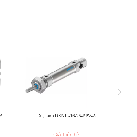
-A
Xy lanh DSNU-16-25-PPV-A
Xy l
Giá: Liên hệ