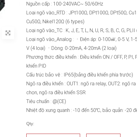
Nguồn cấp : 100-240VAC~ 50/60Hz
Loại ngõ vào_RTD : JPt100Ω, DPt100Ω, DPt50Ω, Cu
Cu50Ω, Nikel120Ω (6 types)
Loại ngõ vào_TC : K, J, E, T, L, N, U, R, S, B, C, G, PLII 
Loại ngõ vào_Analog : ㆍĐiện áp: 0-100㎷, 0-5 V, 1-5
V (4 loại) ㆍDòng: 0-20mA, 4-20mA (2 loại)
Phương thức điều khiển : Điều khiển ON / OFF, P, PI, 
khiển PID
Cấu trúc bảo vệ : IP65(bảng điều khiển phía trước)
Ngõ ra điều khiển : OUT1: ngõ ra relay, OUT2: ngõ ra
chọn, ngõ ra điều khiển SSR
Tiêu chuẩn : @(CE)
Nhiệt độ xung quanh : -10 đến 50℃, bảo quản: -20 
Qty: