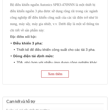
Bộ điều khiển nguồn Autonics SPR3-470NNN là một thiết bị
điều khiển nguồn 3 pha được sử dụng rộng rãi trong các ngành
công nghiệp để điều khiển công suất của các tải điện trở như lò
nung, máy sấy, máy gia nhiệt, v.v. Dưới đây là một số thông tin
chi tiết về sản phẩm này:
Đặc điểm nổi bật:
Điều khiển 3 pha:
Thiết kế để điều khiển công suất cho các tải 3 pha.
Dòng điện tải định mức:
70A, phù hợp với nhiều ứng dụng công nghiệp khác
nhau.
Xem thêm
Điện áp tải định mức:
440VAC, phù hợp với điện áp công nghiệp tiêu
chuẩn.
Ngõ vào điều khiển đa dạng:
Hỗ trợ nhiều loại ngõ vào điều khiển như 4-20mA, 1-
Cam kết và hỗ trợ
5VDC, tiếp điểm ON/OFF, điện áp xung, giúp linh