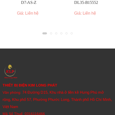
D7-AS-Z
DL35-B15552
Giá: Liên hệ
Giá: Liên hệ
THIẾT BỊ ĐIỆN KIM LONG PHÁT
74 Đường D15, Khu nhà ở liền kề Hưng Phú mở
Văn phòng:
rộng, Khu phố 57, Phường Phước Long, Thành phố Hồ Chí Minh,
Việt Nam
Mã Số Thuế: 0316116466