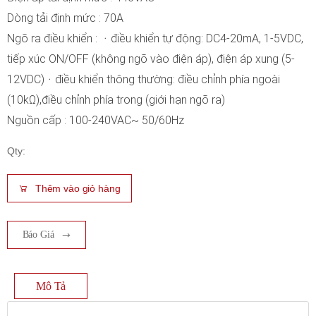
Dòng tải định mức : 70A
Ngõ ra điều khiển : ᆞđiều khiển tự động: DC4-20mA, 1-5VDC,
tiếp xúc ON/OFF (không ngõ vào điện áp), điện áp xung (5-
12VDC)ᆞđiều khiển thông thường: điều chỉnh phía ngoài
(10kΩ),điều chỉnh phía trong (giới hạn ngõ ra)
Nguồn cấp : 100-240VAC~ 50/60Hz
Qty:
Thêm vào giỏ hàng
Báo Giá
Mô Tả