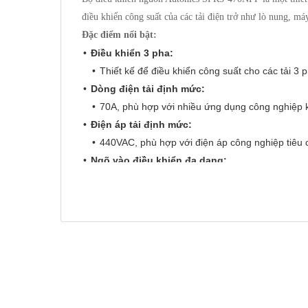
điều khiển công suất của các tải điện trở như lò nung, máy
Đặc điểm nổi bật:
Điều khiển 3 pha:
Thiết kế để điều khiển công suất cho các tải 3 
Dòng điện tải định mức:
70A, phù hợp với nhiều ứng dụng công nghiệp 
Điện áp tải định mức:
440VAC, phù hợp với điện áp công nghiệp tiêu 
Ngõ vào điều khiển đa dạng:
Hỗ trợ nhiều loại ngõ vào điều khiển như 4-20m
nối với các hệ thống điều khiển khác nhau.
Màn hình LED hiển thị:
Hiển thị các thông số như điện áp tải, dòng điện
Thiết kế nhỏ gọn:
Giúp tiết kiệm không gian lắp đặt.
Chức năng bảo vệ:
Tích hợp các chức năng bảo vệ như bảo vệ quá d