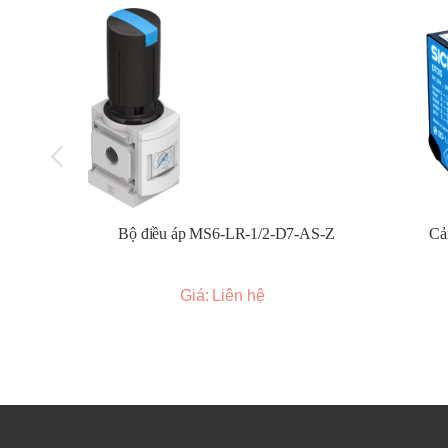
Ứng dụng:
Điều khiển công suất cho lò nung, lò sấy.
Điều khiển công suất cho máy gia nhiệt trong ng
Điều khiển công suất cho các tải điện trở trong c
Bảo hành 12 tháng
Bộ điều áp MS6-LR-1/2-D7-AS-Z
Cả
Giá: Liên hệ