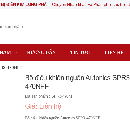
 KIM LONG PHÁT
Chuyên Nhập khẩu và Phân phối các thiết bị khí nén, 
PHẨM
HƯỚNG DẪN
TIN TỨC
LIÊN HỆ
SPR3-470NFF
Bộ điều khiển nguồn Autonics SPR3
470NFF
Mã sản phẩm : SPR3-470NFF
Giá: Liên hệ
Bộ điều khiển nguồn Autonics SPR3-470NFF