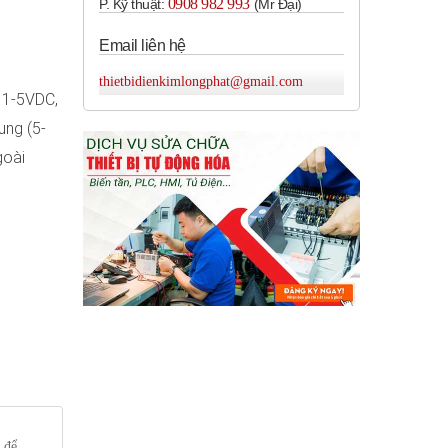
0908 982 993​
P. Kỹ thuật:
(Mr Đại)
Email liên hệ
thietbidienkimlongphat@gmail.com
 1-5VDC,
ung (5-
goài
 để