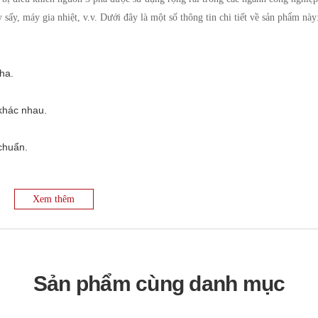
 sấy, máy gia nhiệt, v.v. Dưới đây là một số thông tin chi tiết về sản phẩm này
pha.
khác nhau.
chuẩn.
A, 1-5VDC, tiếp điểm ON/OFF, điện áp xung, giúp linh hoạt trong việc 
Xem thêm
 tải, công suất tải, giúp người dùng dễ dàng theo dõi và kiểm soát.
Sản phẩm cùng danh mục
òng, quá nhiệt, giúp đảm bảo an toàn cho thiết bị và hệ thống.