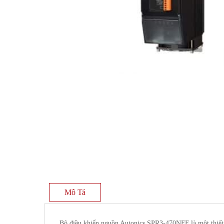
Mô Tả
Bộ điều khiển nguồn Autonics SPR3-470NFF là một thiết 