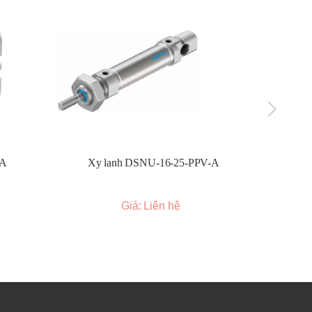
-A
Xy lanh DSNU-16-25-PPV-A
Xy l
Giá: Liên hệ