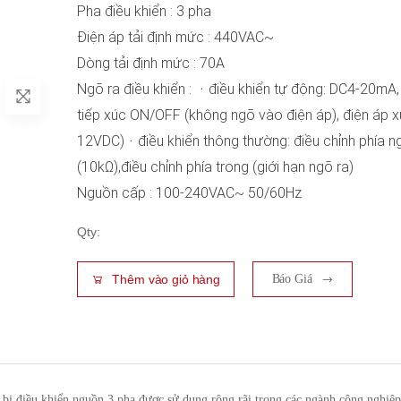
Pha điều khiển : 3 pha
Điện áp tải định mức : 440VAC~
Dòng tải định mức : 70A
Ngõ ra điều khiển : ᆞđiều khiển tự động: DC4-20mA,
tiếp xúc ON/OFF (không ngõ vào điện áp), điện áp x
12VDC)ᆞđiều khiển thông thường: điều chỉnh phía n
(10kΩ),điều chỉnh phía trong (giới hạn ngõ ra)
Nguồn cấp : 100-240VAC~ 50/60Hz
Qty:
Thêm vào giỏ hàng
Báo Giá
bị điều khiển nguồn 3 pha được sử dụng rộng rãi trong các ngành công nghiệp