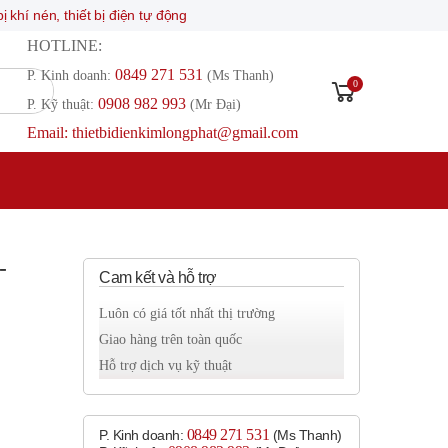
thiết bị điện tự động
HOTLINE:
0849 271 531
P. Kinh doanh:
(Ms Thanh)
0
0908 982 993​
P. Kỹ thuật:
(Mr Đại)
Email: thietbidienkimlongphat@gmail.com
-
Cam kết và hỗ trợ
Luôn có giá tốt nhất thị trường
Giao hàng trên toàn quốc
Hỗ trợ dịch vụ kỹ thuật
0849 271 531
P. Kinh doanh:
(Ms Thanh)