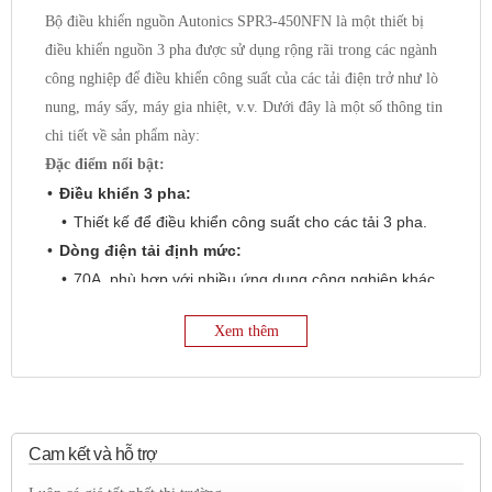
Bộ điều khiển nguồn Autonics SPR3-450NFN là một thiết bị
điều khiển nguồn 3 pha được sử dụng rộng rãi trong các ngành
công nghiệp để điều khiển công suất của các tải điện trở như lò
nung, máy sấy, máy gia nhiệt, v.v. Dưới đây là một số thông tin
chi tiết về sản phẩm này:
Đặc điểm nổi bật:
Điều khiển 3 pha:
Thiết kế để điều khiển công suất cho các tải 3 pha.
Dòng điện tải định mức:
70A, phù hợp với nhiều ứng dụng công nghiệp khác
nhau.
Xem thêm
Điện áp tải định mức:
440VAC, phù hợp với điện áp công nghiệp tiêu
chuẩn.
Ngõ vào điều khiển đa dạng:
Hỗ trợ nhiều loại ngõ vào điều khiển như 4-20mA, 1-
Cam kết và hỗ trợ
5VDC, tiếp điểm ON/OFF, điện áp xung, giúp linh