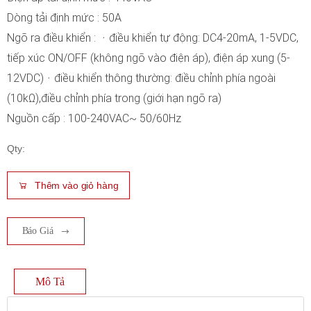
Dòng tải định mức : 50A
Ngõ ra điều khiển : ᆞđiều khiển tự động: DC4-20mA, 1-5VDC,
tiếp xúc ON/OFF (không ngõ vào điện áp), điện áp xung (5-
12VDC)ᆞđiều khiển thông thường: điều chỉnh phía ngoài
(10kΩ),điều chỉnh phía trong (giới hạn ngõ ra)
Nguồn cấp : 100-240VAC~ 50/60Hz
Qty:
Thêm vào giỏ hàng
Báo Giá
Mô Tả