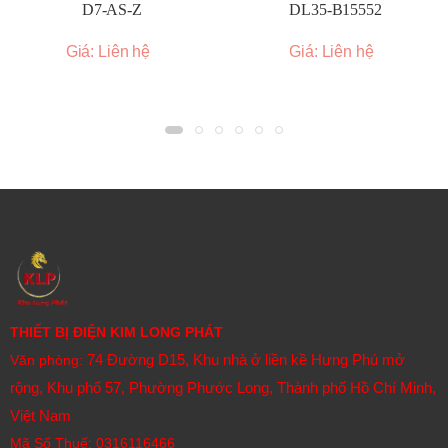
D7-AS-Z
DL35-B15552
Giá: Liên hệ
Giá: Liên hệ
THIẾT BỊ ĐIỆN KIM LONG PHÁT
74 Đường D15, Khu nhà ở liền kề Hưng Phú mở
Văn phòng:
rộng, Khu phố 57, Phường Phước Long, Thành phố Hồ Chí Minh,
Việt Nam
Mã Số Thuế: 0316116466