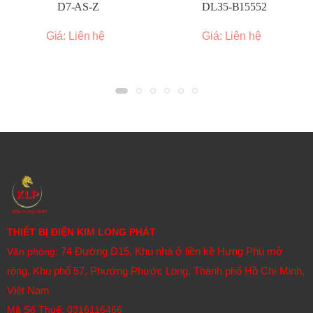
D7-AS-Z
DL35-B15552
Giá: Liên hệ
Giá: Liên hệ
THIẾT BỊ ĐIỆN KIM LONG PHÁT
74 Đường D15, Khu nhà ở liền kề Hưng Phú mở
Văn phòng:
rộng, Khu phố 57, Phường Phước Long, Thành phố Hồ Chí Minh,
Việt Nam
Mã Số Thuế: 0316116466