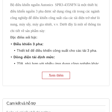
Bộ điều khiển nguồn Autonics SPR3-435NFN là một thiết bị
điều khiển nguồn 3 pha được sử dụng rộng rãi trong các ngành
công nghiệp để điều khiển công suất của các tải điện trở như lò
nung, máy sấy, máy gia nhiệt, v.v. Dưới đây là một số thông tin
chi tiết về sản phẩm này:
Đặc điểm nổi bật:
Điều khiển 3 pha:
Thiết kế để điều khiển công suất cho các tải 3 pha.
Dòng điện tải định mức:
70A, phù hợp với nhiều ứng dụng công nghiệp khác
nhau.
Xem thêm
Điện áp tải định mức:
440VAC, phù hợp với điện áp công nghiệp tiêu
chuẩn.
Ngõ vào điều khiển đa dạng:
Hỗ trợ nhiều loại ngõ vào điều khiển như 4-20mA, 1-
Cam kết và hỗ trợ
5VDC, tiếp điểm ON/OFF, điện áp xung, giúp linh