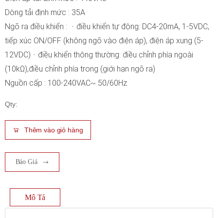
Dòng tải định mức : 35A
Ngõ ra điều khiển : ᆞđiều khiển tự động: DC4-20mA, 1-5VDC,
tiếp xúc ON/OFF (không ngõ vào điện áp), điện áp xung (5-
12VDC)ᆞđiều khiển thông thường: điều chỉnh phía ngoài
(10kΩ),điều chỉnh phía trong (giới hạn ngõ ra)
Nguồn cấp : 100-240VAC~ 50/60Hz
Qty:
Thêm vào giỏ hàng
Báo Giá
Mô Tả