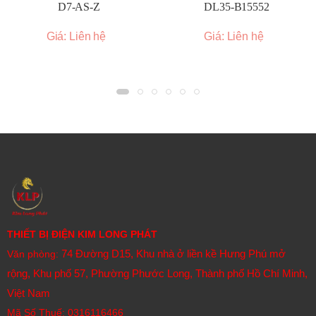
D7-AS-Z
DL35-B15552
Giá: Liên hệ
Giá: Liên hệ
THIẾT BỊ ĐIỆN KIM LONG PHÁT
74 Đường D15, Khu nhà ở liền kề Hưng Phú mở
Văn phòng:
rộng, Khu phố 57, Phường Phước Long, Thành phố Hồ Chí Minh,
Việt Nam
Mã Số Thuế: 0316116466