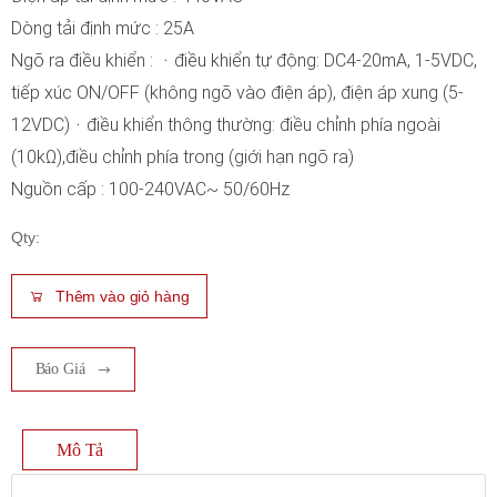
Dòng tải định mức : 25A
Ngõ ra điều khiển : ᆞđiều khiển tự động: DC4-20mA, 1-5VDC,
tiếp xúc ON/OFF (không ngõ vào điện áp), điện áp xung (5-
12VDC)ᆞđiều khiển thông thường: điều chỉnh phía ngoài
(10kΩ),điều chỉnh phía trong (giới hạn ngõ ra)
Nguồn cấp : 100-240VAC~ 50/60Hz
Qty:
Thêm vào giỏ hàng
Báo Giá
Mô Tả