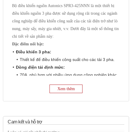
Bộ điều khiển nguồn Autonics SPR3-425NNN là một thiết bị
điều khiển nguồn 3 pha được sử dụng rộng rãi trong các ngành
công nghiệp để điều khiển công suất của các tải điện trở như lò
nung, máy sấy, máy gia nhiệt, v.v. Dưới đây là một số thông tin
chi tiết về sản phẩm này:
Đặc điểm nổi bật:
Điều khiển 3 pha:
Thiết kế để điều khiển công suất cho các tải 3 pha.
Dòng điện tải định mức:
70A, phù hợp với nhiều ứng dụng công nghiệp khác
nhau.
Xem thêm
Điện áp tải định mức:
440VAC, phù hợp với điện áp công nghiệp tiêu
chuẩn.
Ngõ vào điều khiển đa dạng:
Hỗ trợ nhiều loại ngõ vào điều khiển như 4-20mA, 1-
Cam kết và hỗ trợ
5VDC, tiếp điểm ON/OFF, điện áp xung, giúp linh