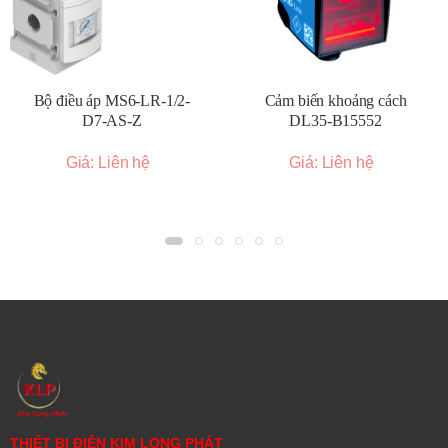
Bộ điều áp MS6-LR-1/2-
Cảm biến khoảng cách
D7-AS-Z
DL35-B15552
Giá: Liên hệ
Giá: Liên hệ
THIẾT BỊ ĐIỆN KIM LONG PHÁT