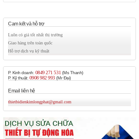
hệ thống.
Đảm bảo áp suất khí nén ổn định, giúp các thiết bị
hoạt động chính xác.
Cam kết và hỗ trợ
Luôn có giá tốt nhất thị trường
Đặc điểm nổi bật:
Giao hàng trên toàn quốc
Thiết kế module:
Hỗ trợ dịch vụ kỹ thuật
Dễ dàng lắp đặt và bảo trì.
Có thể kết hợp với các module khác để tạo thành một
hệ thống xử lý khí nén hoàn chỉnh.
0849 271 531
P. Kinh doanh:
(Ms Thanh)
Hiệu suất lọc cao:
0908 982 993​
P. Kỹ thuật:
(Mr Đại)
Đảm bảo khí nén sạch, đáp ứng yêu cầu của các ứng
Email liên hệ
dụng khắt khe.
Độ chính xác điều chỉnh áp suất cao:
thietbidienkimlongphat@gmail.com
Đảm bảo áp suất khí nén ổn định, giúp các thiết bị
hoạt động chính xác.
Vật liệu chất lượng cao:
Đảm bảo độ bền và tuổi thọ cao.