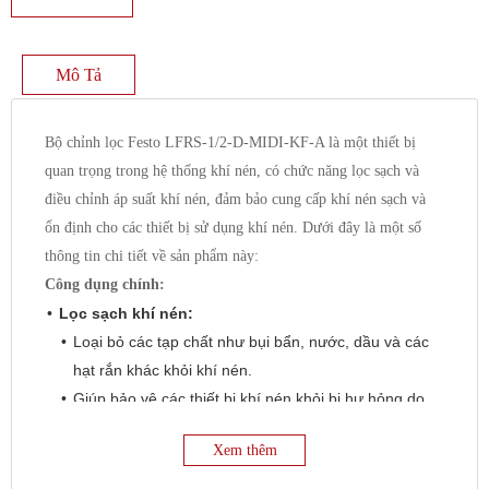
Mô Tả
Bộ chỉnh lọc Festo LFRS-1/2-D-MIDI-KF-A là một thiết bị
quan trọng trong hệ thống khí nén, có chức năng lọc sạch và
điều chỉnh áp suất khí nén, đảm bảo cung cấp khí nén sạch và
ổn định cho các thiết bị sử dụng khí nén. Dưới đây là một số
thông tin chi tiết về sản phẩm này:
Công dụng chính:
Lọc sạch khí nén:
Loại bỏ các tạp chất như bụi bẩn, nước, dầu và các
hạt rắn khác khỏi khí nén.
Giúp bảo vệ các thiết bị khí nén khỏi bị hư hỏng do
tạp chất.
Xem thêm
Điều chỉnh áp suất khí nén:
Điều chỉnh áp suất khí nén đầu ra theo yêu cầu của