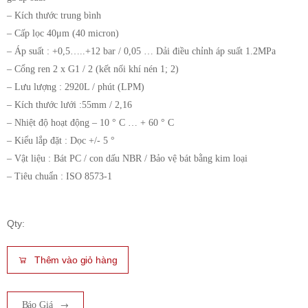
– Kích thước trung bình
– Cấp lọc 40μm (40 micron)
– Áp suất : +0,5…..+12 bar / 0,05 … Dải điều chỉnh áp suất 1.2MPa
– Cổng ren 2 x G1 / 2 (kết nối khí nén 1; 2)
– Lưu lượng : 2920L / phút (LPM)
– Kích thước lưới :55mm / 2,16
– Nhiệt độ hoạt động – 10 ° C … + 60 ° C
– Kiểu lắp đặt : Dọc +/- 5 °
– Vật liệu : Bát PC / con dấu NBR / Bảo vệ bát bằng kim loại
– Tiêu chuẩn : ISO 8573-1
Qty:
Thêm vào giỏ hàng
Báo Giá