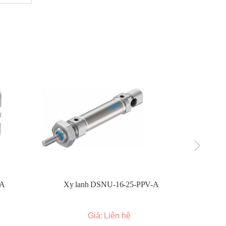
-A
Xy lanh DSNU-16-25-PPV-A
Xy l
Giá: Liên hệ