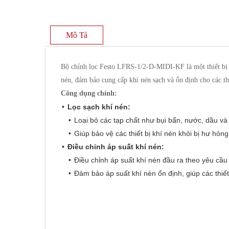
Mô Tả
Bộ chỉnh lọc Festo LFRS-1/2-D-MIDI-KF là một thiết bị q
nén, đảm bảo cung cấp khí nén sạch và ổn định cho các thi
Công dụng chính:
Lọc sạch khí nén:
Loại bỏ các tạp chất như bụi bẩn, nước, dầu và 
Giúp bảo vệ các thiết bị khí nén khỏi bị hư hỏng
Điều chỉnh áp suất khí nén:
Điều chỉnh áp suất khí nén đầu ra theo yêu cầu
Đảm bảo áp suất khí nén ổn định, giúp các thiết
Đặc điểm nổi bật:
Thiết kế module:
Dễ dàng lắp đặt và bảo trì.