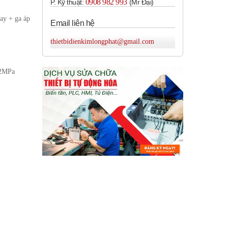
0908 982 993​
P. Kỹ thuật:
(Mr Đại)
ay + ga áp
Email liên hệ
thietbidienkimlongphat@gmail.com
.2MPa