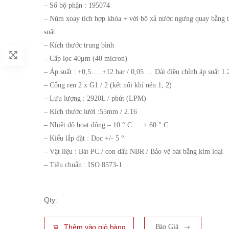
– Số bộ phận : 195074
– Núm xoay tích hợp khóa + với bộ xả nước ngưng quay bằng t
suất
– Kích thước trung bình
– Cấp lọc 40μm (40 micron)
– Áp suất : +0,5…..+12 bar / 0,05 … Dải điều chỉnh áp suất 1
– Cổng ren 2 x G1 / 2 (kết nối khí nén 1; 2)
– Lưu lượng : 2920L / phút (LPM)
– Kích thước lưới :55mm / 2.16
– Nhiệt độ hoạt động – 10 ° C … + 60 ° C
– Kiểu lắp đặt : Dọc +/- 5 °
– Vật liệu : Bát PC / con dấu NBR / Bảo vệ bát bằng kim loại
– Tiêu chuẩn : ISO 8573-1
Qty:
Thêm vào giỏ hàng
Báo Giá