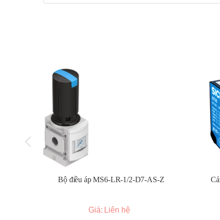
Có thể kết hợp với các module khác để tạo thàn
Hiệu suất lọc cao:
Đảm bảo khí nén sạch, đáp ứng yêu cầu của cá
Độ chính xác điều chỉnh áp suất cao:
Đảm bảo áp suất khí nén ổn định, giúp các thiết
Vật liệu chất lượng cao:
Đảm bảo độ bền và tuổi thọ cao.
Ứng dụng:
Sử dụng trong các hệ thống khí nén công nghiệp.
Ứng dụng trong các ngành sản xuất, chế tạo, lắp 
Sử dụng trong các hệ thống tự động hóa.
Bảo hành 12 tháng
Bộ điều áp MS6-LR-1/2-D7-AS-Z
Cả
Giá: Liên hệ