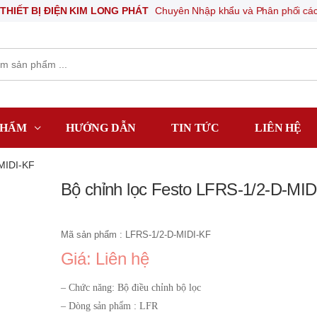
Ị ĐIỆN KIM LONG PHÁT
Chuyên Nhập khẩu và Phân phối các thiết bị kh
PHẨM
HƯỚNG DẪN
TIN TỨC
LIÊN HỆ
MIDI-KF
Bộ chỉnh lọc Festo LFRS-1/2-D-MID
Mã sản phẩm : LFRS-1/2-D-MIDI-KF
Giá: Liên hệ
– Chức năng: Bộ điều chỉnh bộ lọc
– Dòng sản phẩm : LFR