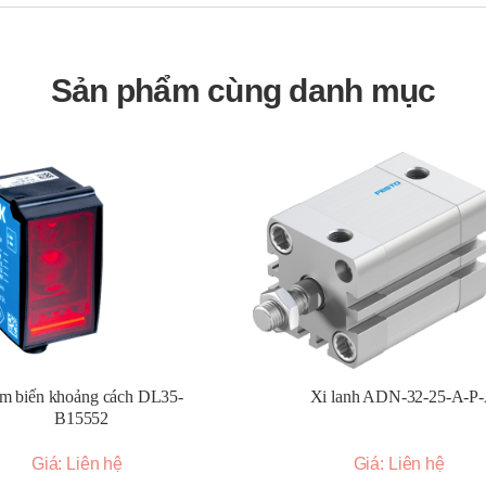
h một hệ thống xử lý khí nén hoàn chỉnh.
c ứng dụng khắt khe.
Sản phẩm cùng danh mục
 bị hoạt động chính xác.
ráp.
m biến khoảng cách DL35-
Xi lanh ADN-32-25-A-P
B15552
Giá: Liên hệ
Giá: Liên hệ