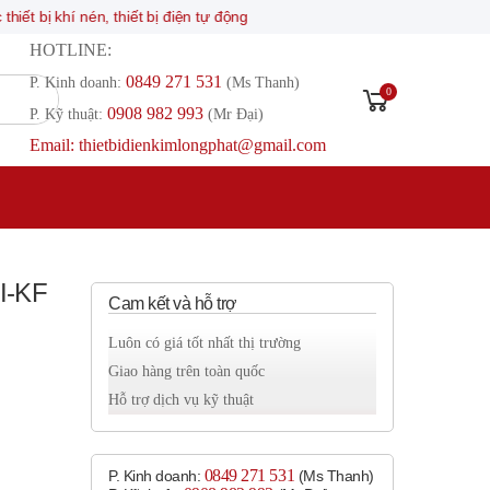
í nén, thiết bị điện tự động
HOTLINE:
0849 271 531
P. Kinh doanh:
(Ms Thanh)
0
0908 982 993​
P. Kỹ thuật:
(Mr Đại)
Email: thietbidienkimlongphat@gmail.com
I-KF
Cam kết và hỗ trợ
Luôn có giá tốt nhất thị trường
Giao hàng trên toàn quốc
Hỗ trợ dịch vụ kỹ thuật
0849 271 531
P. Kinh doanh:
(Ms Thanh)