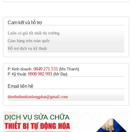
hệ thống.
Đảm bảo áp suất khí nén ổn định, giúp các thiết bị
hoạt động chính xác.
Cam kết và hỗ trợ
Luôn có giá tốt nhất thị trường
Đặc điểm nổi bật:
Giao hàng trên toàn quốc
Thiết kế module:
Hỗ trợ dịch vụ kỹ thuật
Dễ dàng lắp đặt và bảo trì.
Có thể kết hợp với các module khác để tạo thành một
hệ thống xử lý khí nén hoàn chỉnh.
0849 271 531
P. Kinh doanh:
(Ms Thanh)
Hiệu suất lọc cao:
0908 982 993​
P. Kỹ thuật:
(Mr Đại)
Đảm bảo khí nén sạch, đáp ứng yêu cầu của các ứng
Email liên hệ
dụng khắt khe.
Độ chính xác điều chỉnh áp suất cao:
thietbidienkimlongphat@gmail.com
Đảm bảo áp suất khí nén ổn định, giúp các thiết bị
hoạt động chính xác.
Vật liệu chất lượng cao:
Đảm bảo độ bền và tuổi thọ cao.