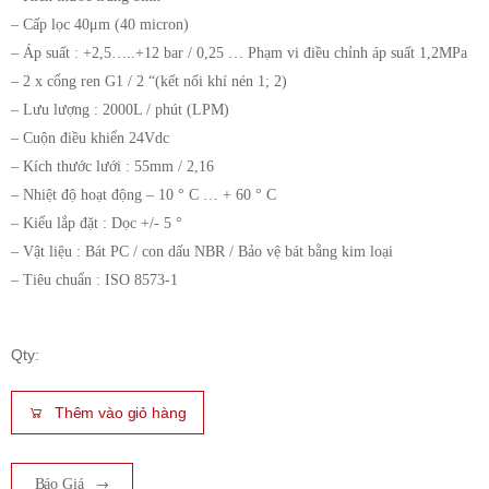
– Cấp lọc 40μm (40 micron)
– Áp suất : +2,5…..+12 bar / 0,25 … Phạm vi điều chỉnh áp suất 1,2MPa
– 2 x cổng ren G1 / 2 “(kết nối khí nén 1; 2)
– Lưu lượng : 2000L / phút (LPM)
– Cuộn điều khiển 24Vdc
– Kích thước lưới : 55mm / 2,16
– Nhiệt độ hoạt động – 10 ° C … + 60 ° C
– Kiểu lắp đặt : Dọc +/- 5 °
– Vật liệu : Bát PC / con dấu NBR / Bảo vệ bát bằng kim loại
– Tiêu chuẩn : ISO 8573-1
Qty:
Thêm vào giỏ hàng
Báo Giá