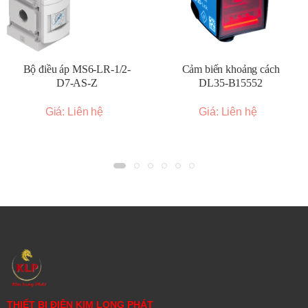
Bộ điều áp MS6-LR-1/2-
Cảm biến khoảng cách
D7-AS-Z
DL35-B15552
Giá: Liên hệ
Giá: Liên hệ
THIẾT BỊ ĐIỆN KIM LONG PHÁT