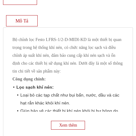
Mô Tả
Bộ chỉnh lọc Festo LFRS-1/2-D-MIDI-KD là một thiết bị quan
trọng trong hệ thống khí nén, có chức năng lọc sạch và điều
chỉnh áp suất khí nén, đảm bảo cung cấp khí nén sạch và ổn
định cho các thiết bị sử dụng khí nén. Dưới đây là một số thông
tin chi tiết về sản phẩm này:
Công dụng chính:
Lọc sạch khí nén:
Loại bỏ các tạp chất như bụi bẩn, nước, dầu và các
hạt rắn khác khỏi khí nén.
Giúp bảo vệ các thiết bị khí nén khỏi bị hư hỏng do
tạp chất.
Xem thêm
Điều chỉnh áp suất khí nén:
Điều chỉnh áp suất khí nén đầu ra theo yêu cầu của