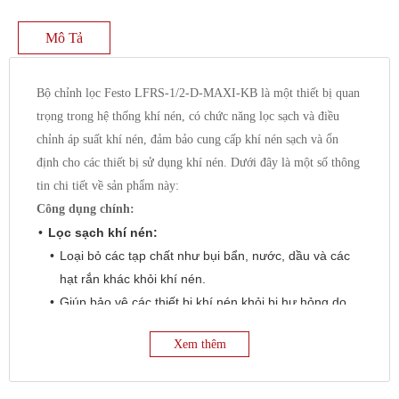
Mô Tả
Bộ chỉnh lọc Festo LFRS-1/2-D-MAXI-KB là một thiết bị quan
trọng trong hệ thống khí nén, có chức năng lọc sạch và điều
chỉnh áp suất khí nén, đảm bảo cung cấp khí nén sạch và ổn
định cho các thiết bị sử dụng khí nén. Dưới đây là một số thông
tin chi tiết về sản phẩm này:
Công dụng chính:
Lọc sạch khí nén:
Loại bỏ các tạp chất như bụi bẩn, nước, dầu và các
hạt rắn khác khỏi khí nén.
Giúp bảo vệ các thiết bị khí nén khỏi bị hư hỏng do
tạp chất.
Xem thêm
Điều chỉnh áp suất khí nén:
Điều chỉnh áp suất khí nén đầu ra theo yêu cầu của
hệ thống.