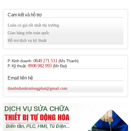
Đảm bảo áp suất khí nén ổn định, giúp các thiết bị
hoạt động chính xác.
Cam kết và hỗ trợ
Luôn có giá tốt nhất thị trường
Đặc điểm nổi bật:
Giao hàng trên toàn quốc
Thiết kế module:
Hỗ trợ dịch vụ kỹ thuật
Dễ dàng lắp đặt và bảo trì.
Có thể kết hợp với các module khác để tạo thành một
hệ thống xử lý khí nén hoàn chỉnh.
0849 271 531
P. Kinh doanh:
(Ms Thanh)
Hiệu suất lọc cao:
0908 982 993​
P. Kỹ thuật:
(Mr Đại)
Đảm bảo khí nén sạch, đáp ứng yêu cầu của các ứng
Email liên hệ
dụng khắt khe.
Độ chính xác điều chỉnh áp suất cao:
thietbidienkimlongphat@gmail.com
Đảm bảo áp suất khí nén ổn định, giúp các thiết bị
hoạt động chính xác.
Vật liệu chất lượng cao:
Đảm bảo độ bền và tuổi thọ cao.
Ứng dụng: