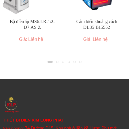
Bộ điều áp MS6-LR-1/2-
Cảm biến khoảng cách
D7-AS-Z
DL35-B15552
Giá: Liên hệ
Giá: Liên hệ
THIẾT BỊ ĐIỆN KIM LONG PHÁT
74 Đường D15, Khu nhà ở liền kề Hưng Phú mở
Văn phòng: