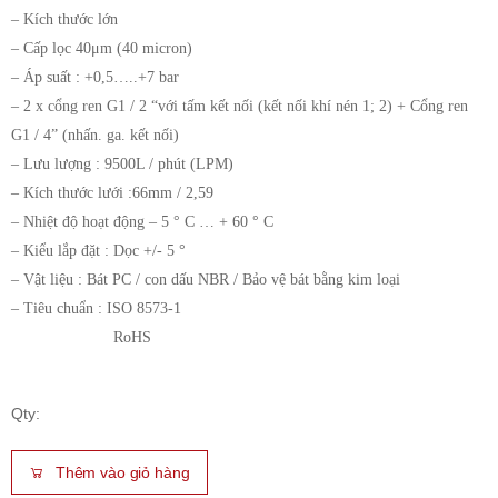
– Kích thước lớn
– Cấp lọc 40μm (40 micron)
– Áp suất : +0,5…..+7 bar
– 2 x cổng ren G1 / 2 “với tấm kết nối (kết nối khí nén 1; 2) + Cổng ren
G1 / 4” (nhấn. ga. kết nối)
– Lưu lượng : 9500L / phút (LPM)
– Kích thước lưới :66mm / 2,59
– Nhiệt độ hoạt động – 5 ° C … + 60 ° C
– Kiểu lắp đặt : Dọc +/- 5 °
– Vật liệu : Bát PC / con dấu NBR / Bảo vệ bát bằng kim loại
– Tiêu chuẩn : ISO 8573-1
RoHS
Qty:
Thêm vào giỏ hàng