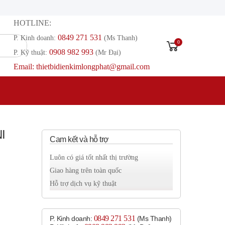
HOTLINE:
0849 271 531
P. Kinh doanh:
(Ms Thanh)
0
0908 982 993​
P. Kỹ thuật:
(Mr Đại)
Email: thietbidienkimlongphat@gmail.com
I
Cam kết và hỗ trợ
Luôn có giá tốt nhất thị trường
Giao hàng trên toàn quốc
Hỗ trợ dịch vụ kỹ thuật
0849 271 531
P. Kinh doanh:
(Ms Thanh)