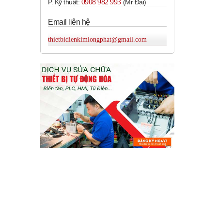
0908 982 993​
P. Kỹ thuật:
(Mr Đại)
Email liên hệ
thietbidienkimlongphat@gmail.com