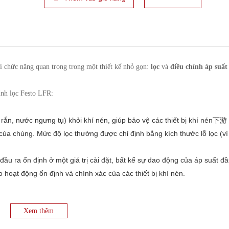
ai chức năng quan trọng trong một thiết kế nhỏ gọn:
lọc
và
điều chỉnh áp suất
ỉnh lọc Festo LFR:
ắn, nước ngưng tụ) khỏi khí nén, giúp bảo vệ các thiết bị khí nén下游
của chúng. Mức độ lọc thường được chỉ định bằng kích thước lỗ lọc (ví
 đầu ra ổn định ở một giá trị cài đặt, bất kể sự dao động của áp suất đ
 hoạt động ổn định và chính xác của các thiết bị khí nén.
h áp suất trong một thiết bị duy nhất, tiết kiệm không gian lắp đặt và 
Xem thêm