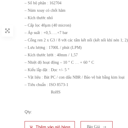
– Số bộ phận : 162704
– Núm xoay có chốt hãm
– Kích thước nhỏ
– Cấp lọc 40μm (40 micron)
– Áp suất : +0,5…..+7 bar
– Cổng ren 2 x G3 / 8 với các tấm kết nối (kết nối khí nén 1; 2)
– Lưu lượng : 1700L / phút (LPM)
– Kích thước lưới : 40mm / 1,57
– Nhiệt độ hoạt động – 10 ° C … + 60 ° C
– Kiểu lắp đặt : Dọc +/- 5 °
– Vật liệu : Bát PC / con dấu NBR / Bảo vệ bát bằng kim loại
– Tiêu chuẩn : ISO 8573-1
RoHS
Qty:
Thêm vào giỏ hàng
Báo Giá