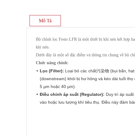
Mô Tả
Bộ chỉnh lọc Festo LFR là một thiết bị khí nén kết hợp h
khí nén.
Dưới đây là một số đặc điểm và thông tin chung về bộ ch
Chức năng chính:
Lọc (Filter):
Loại bỏ các chất污染物 (bụi bẩn, hạt r
(downstream) khỏi bị hư hỏng và kéo dài tuổi thọ 
5 µm hoặc 40 µm).
Điều chỉnh áp suất (Regulator):
Duy trì áp suất
vào hoặc lưu lượng khí tiêu thụ. Điều này đảm bảo
Đặc điểm chung:
Thiết kế tích hợp:
Kết hợp bộ lọc và bộ điều chỉn
thiểu số lượng kết nối.