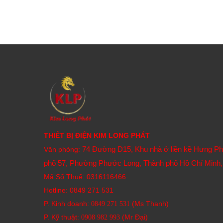
Điện tử:
Cung cấp khí nén sạch cho các quy trìn
Thực phẩm và đồ uống:
Sử dụng trong các hệ t
Y tế:
Ứng dụng trong các thiết bị và hệ thống khí 
Bảo hành 12 tháng
THIẾT BỊ ĐIỆN KIM LONG PHÁT
74 Đường D15, Khu nhà ở liền kề Hưng P
Văn phòng:
phố 57, Phường Phước Long, Thành phố Hồ Chí Minh,
Mã Số Thuế: 0316116466
Hotline:
0849 271 531
P. Kinh doanh:
(Ms Thanh)
0849 271 531
P. Kỹ thuật:
(Mr Đại)
0908 982 993​