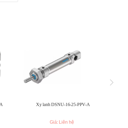
g khí
khí
 suất
h tụ
lọc.
-A
Xy lanh DSNU-16-25-PPV-A
Xy l
 các
Giá: Liên hệ