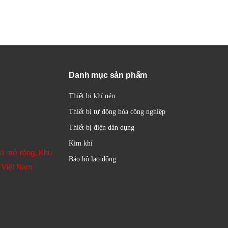
h sản xuất nhạy cảm.
hống khí nén yêu cầu khí nén sạch để tránh ô nhiễm sản phẩm.
nén y tế.
Danh mục sản phẩm
Thiết bị khí nén
Thiết bị tự động hóa công nghiệp
Thiết bị điện dân dụng
Kim khí
hú mở rộng, Khu
Bảo hộ lao động
 Việt Nam