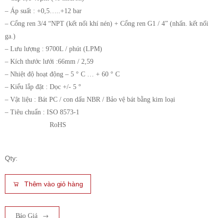
– Áp suất : +0,5…..+12 bar
– Cổng ren 3/4 “NPT (kết nối khí nén) + Cổng ren G1 / 4” (nhấn. kết nối
ga.)
– Lưu lượng : 9700L / phút (LPM)
– Kích thước lưới :66mm / 2,59
– Nhiệt độ hoạt động – 5 ° C … + 60 ° C
– Kiểu lắp đặt : Dọc +/- 5 °
– Vật liệu : Bát PC / con dấu NBR / Bảo vệ bát bằng kim loại
– Tiêu chuẩn : ISO 8573-1
RoHS
Qty:
Thêm vào giỏ hàng
Báo Giá