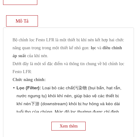
Mô Tả
Bộ chỉnh lọc Festo LFR là một thiết bị khí nén kết hợp hai chức
năng quan trọng trong một thiết kế nhỏ gọn:
lọc
và
điều chỉnh
áp suất
của khí nén.
Dưới đây là một số đặc điểm và thông tin chung về bộ chỉnh lọc
Festo LFR:
Chức năng chính:
Lọc (Filter):
Loại bỏ các chất污染物 (bụi bẩn, hạt rắn,
nước ngưng tụ) khỏi khí nén, giúp bảo vệ các thiết bị
khí nén下游 (downstream) khỏi bị hư hỏng và kéo dài
tuổi thọ của chúng. Mức độ lọc thường được chỉ định
bằng kích thước lỗ lọc (ví dụ: 5 µm hoặc 40 µm).
Xem thêm
Điều chỉnh áp suất (Regulator):
Duy trì áp suất đầu
ra ổn định ở một giá trị cài đặt, bất kể sự dao động của