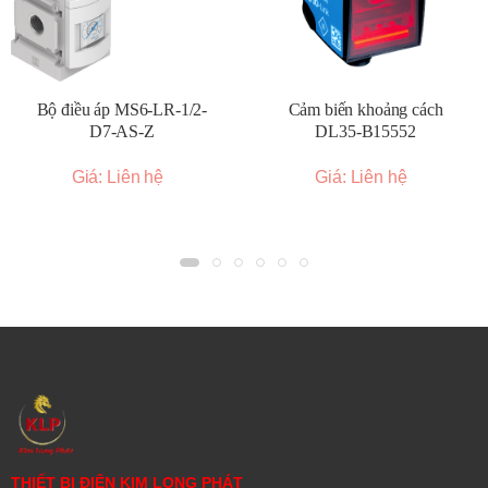
truyền động và các thiết bị khác.
Chế tạo máy:
Đảm bảo nguồn khí nén chất lượng cho
các công cụ khí nén, hệ thống kẹp và các ứng dụng
khác.
Bộ điều áp MS6-LR-1/2-
Cảm biến khoảng cách
Điện tử:
Cung cấp khí nén sạch cho các quy trình sản
D7-AS-Z
DL35-B15552
xuất nhạy cảm.
Giá: Liên hệ
Giá: Liên hệ
Thực phẩm và đồ uống:
Sử dụng trong các hệ thống
khí nén yêu cầu khí nén sạch để tránh ô nhiễm sản
phẩm.
Y tế:
Ứng dụng trong các thiết bị và hệ thống khí nén y
tế.
Bảo hành 12 tháng
THIẾT BỊ ĐIỆN KIM LONG PHÁT