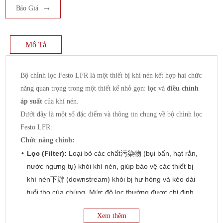
Báo Giá
Mô Tả
Bộ chỉnh lọc Festo LFR là một thiết bị khí nén kết hợp hai chức
năng quan trọng trong một thiết kế nhỏ gọn:
lọc
và
điều chỉnh
áp suất
của khí nén.
Dưới đây là một số đặc điểm và thông tin chung về bộ chỉnh lọc
Festo LFR:
Chức năng chính:
Lọc (Filter):
Loại bỏ các chất污染物 (bụi bẩn, hạt rắn,
nước ngưng tụ) khỏi khí nén, giúp bảo vệ các thiết bị
khí nén下游 (downstream) khỏi bị hư hỏng và kéo dài
tuổi thọ của chúng. Mức độ lọc thường được chỉ định
bằng kích thước lỗ lọc (ví dụ: 5 µm hoặc 40 µm).
Xem thêm
Điều chỉnh áp suất (Regulator):
Duy trì áp suất đầu