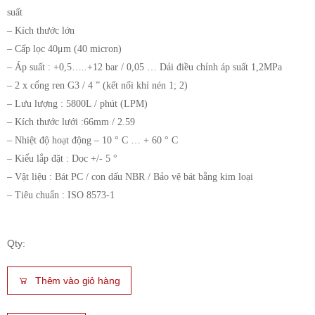
suất
– Kích thước lớn
– Cấp lọc 40μm (40 micron)
– Áp suất : +0,5…..+12 bar / 0,05 … Dải điều chỉnh áp suất 1,2MPa
– 2 x cổng ren G3 / 4 ” (kết nối khí nén 1; 2)
– Lưu lượng : 5800L / phút (LPM)
– Kích thước lưới :66mm / 2.59
– Nhiệt độ hoạt động – 10 ° C … + 60 ° C
– Kiểu lắp đặt : Dọc +/- 5 °
– Vật liệu : Bát PC / con dấu NBR / Bảo vệ bát bằng kim loại
– Tiêu chuẩn : ISO 8573-1
Qty:
Thêm vào giỏ hàng