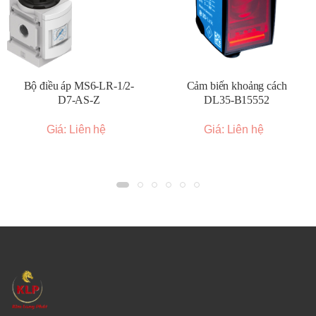
và ổn định cho các xi lanh khí nén, van khí nén, bộ
truyền động và các thiết bị khác.
Chế tạo máy:
Đảm bảo nguồn khí nén chất lượng cho
các công cụ khí nén, hệ thống kẹp và các ứng dụng
khác.
Bộ điều áp MS6-LR-1/2-
Cảm biến khoảng cách
Điện tử:
Cung cấp khí nén sạch cho các quy trình sản
D7-AS-Z
DL35-B15552
xuất nhạy cảm.
Giá: Liên hệ
Giá: Liên hệ
Thực phẩm và đồ uống:
Sử dụng trong các hệ thống
khí nén yêu cầu khí nén sạch để tránh ô nhiễm sản
phẩm.
Y tế:
Ứng dụng trong các thiết bị và hệ thống khí nén y
tế.
Bảo hành 12 tháng