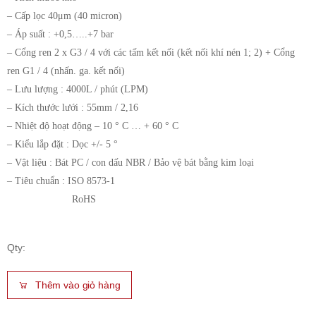
– Cấp lọc 40μm (40 micron)
– Áp suất : +0,5…..+7 bar
– Cổng ren 2 x G3 / 4 với các tấm kết nối (kết nối khí nén 1; 2) + Cổng
ren G1 / 4 (nhấn. ga. kết nối)
– Lưu lượng : 4000L / phút (LPM)
– Kích thước lưới : 55mm / 2,16
– Nhiệt độ hoạt động – 10 ° C … + 60 ° C
– Kiểu lắp đặt : Dọc +/- 5 °
– Vật liệu : Bát PC / con dấu NBR / Bảo vệ bát bằng kim loại
– Tiêu chuẩn : ISO 8573-1
RoHS
Qty:
Thêm vào giỏ hàng