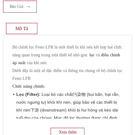
Báo Giá
Mô Tả
Bộ chỉnh lọc Festo LFR là một thiết bị khí nén kết hợp hai chức
năng quan trọng trong một thiết kế nhỏ gọn:
lọc
và
điều chỉnh
áp suất
của khí nén.
Dưới đây là một số đặc điểm và thông tin chung về bộ chỉnh lọc
Festo LFR:
Chức năng chính:
Lọc (Filter):
Loại bỏ các chất污染物 (bụi bẩn, hạt rắn,
nước ngưng tụ) khỏi khí nén, giúp bảo vệ các thiết bị
khí nén下游 (downstream) khỏi bị hư hỏng và kéo dài
tuổi thọ của chúng. Mức độ lọc thường được chỉ định
bằng kích thước lỗ lọc (ví dụ: 5 µm hoặc 40 µm).
Xem thêm
Điều chỉnh áp suất (Regulator):
Duy trì áp suất đầu