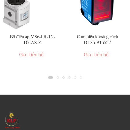
và ổn định cho các xi lanh khí nén, van khí nén, bộ
truyền động và các thiết bị khác.
Chế tạo máy:
Đảm bảo nguồn khí nén chất lượng cho
các công cụ khí nén, hệ thống kẹp và các ứng dụng
khác.
Bộ điều áp MS6-LR-1/2-
Cảm biến khoảng cách
Điện tử:
Cung cấp khí nén sạch cho các quy trình sản
D7-AS-Z
DL35-B15552
xuất nhạy cảm.
Giá: Liên hệ
Giá: Liên hệ
Thực phẩm và đồ uống:
Sử dụng trong các hệ thống
khí nén yêu cầu khí nén sạch để tránh ô nhiễm sản
phẩm.
Y tế:
Ứng dụng trong các thiết bị và hệ thống khí nén y
tế.
Bảo hành 12 tháng