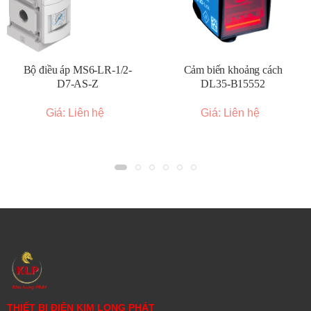
truyền động và các thiết bị khác.
Chế tạo máy:
Đảm bảo nguồn khí nén chất lượng cho
các công cụ khí nén, hệ thống kẹp và các ứng dụng
khác.
Bộ điều áp MS6-LR-1/2-
Cảm biến khoảng cách
Điện tử:
Cung cấp khí nén sạch cho các quy trình sản
D7-AS-Z
DL35-B15552
xuất nhạy cảm.
Giá: Liên hệ
Giá: Liên hệ
Thực phẩm và đồ uống:
Sử dụng trong các hệ thống
khí nén yêu cầu khí nén sạch để tránh ô nhiễm sản
phẩm.
Y tế:
Ứng dụng trong các thiết bị và hệ thống khí nén y
tế.
Bảo hành 12 tháng
THIẾT BỊ ĐIỆN KIM LONG PHÁT