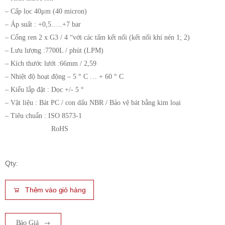
– Cấp lọc 40μm (40 micron)
– Áp suất : +0,5…..+7 bar
– Cổng ren 2 x G3 / 4 “với các tấm kết nối (kết nối khí nén 1; 2)
– Lưu lượng :7700L / phút (LPM)
– Kích thước lưới :66mm / 2,59
– Nhiệt độ hoạt động – 5 ° C … + 60 ° C
– Kiểu lắp đặt : Dọc +/- 5 °
– Vật liệu : Bát PC / con dấu NBR / Bảo vệ bát bằng kim loại
– Tiêu chuẩn : ISO 8573-1
RoHS
Qty:
Thêm vào giỏ hàng
Báo Giá