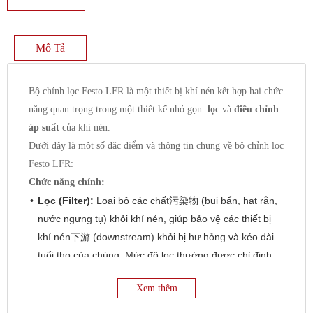
Mô Tả
Bộ chỉnh lọc Festo LFR là một thiết bị khí nén kết hợp hai chức
năng quan trọng trong một thiết kế nhỏ gọn:
lọc
và
điều chỉnh
áp suất
của khí nén.
Dưới đây là một số đặc điểm và thông tin chung về bộ chỉnh lọc
Festo LFR:
Chức năng chính:
Lọc (Filter):
Loại bỏ các chất污染物 (bụi bẩn, hạt rắn,
nước ngưng tụ) khỏi khí nén, giúp bảo vệ các thiết bị
khí nén下游 (downstream) khỏi bị hư hỏng và kéo dài
tuổi thọ của chúng. Mức độ lọc thường được chỉ định
bằng kích thước lỗ lọc (ví dụ: 5 µm hoặc 40 µm).
Xem thêm
Điều chỉnh áp suất (Regulator):
Duy trì áp suất đầu
ra ổn định ở một giá trị cài đặt, bất kể sự dao động của