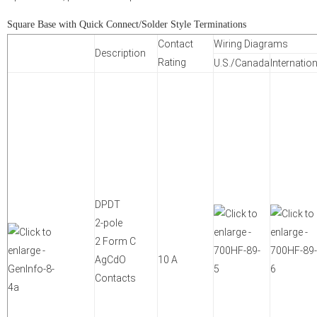
Square Base with Quick Connect/Solder Style Terminations
Contact
Wiring Diagrams
Description
Rating
U.S./Canada
Internation
DPDT
2-pole
2 Form C
AgCdO
10 A
Contacts