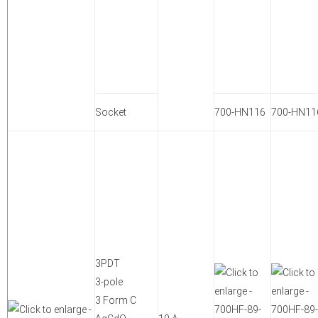
Socket
700-HN116
700-HN11
3PDT
3-pole
3 Form C