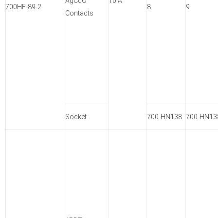
AgCdO
10 A
Contacts
Socket
700-HN138
700-HN13