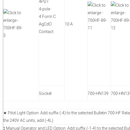
4PDT
4-pole
4 Form C
AgCdO
10 A
Contact
Socket
700-HN139
700-HN13
★ Pilot Light Option: Add suffix (-4) to the selected Bulletin 700-HF Rela
the 240V AC units, add (-4L).
‡ Manual Operator and LED Option: Add suffix (-1-4) to the selected Bu