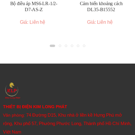
Bộ điều áp MS6-LR-1/2-
Cảm biến khoảng cách
D7-AS-Z
DL35-B15552
Giá: Liên hệ
Giá: Liên hệ
THIẾT BỊ ĐIỆN KIM LONG PHÁT
74 Đường D15, Khu nhà ở liền kề Hưng Phú mở
Văn phòng:
rộng, Khu phố 57, Phường Phước Long, Thành phố Hồ Chí Minh,
Việt Nam