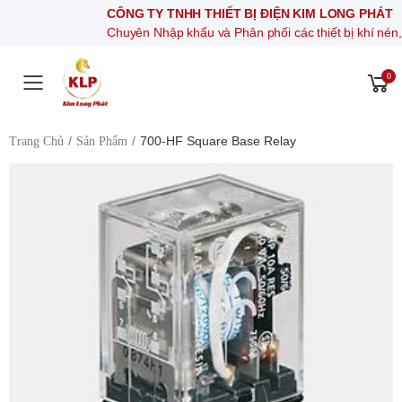
CÔNG TY TNHH THIẾT BỊ ĐIỆN KIM LONG PHÁT
Chuyên Nhập khẩu và Phân phối các thiết bị khí nén, thiết bị đi
0
Toggle mobile menu
700-HF Square Base Relay
Trang Chủ
Sản Phẩm