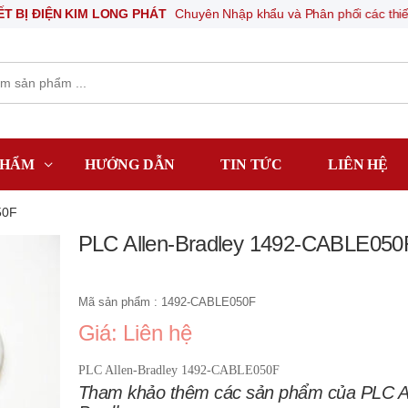
IỆN KIM LONG PHÁT
Chuyên Nhập khẩu và Phân phối các thiết bị khí né
PHẨM
HƯỚNG DẪN
TIN TỨC
LIÊN HỆ
50F
PLC Allen-Bradley 1492-CABLE050
Mã sản phẩm : 1492-CABLE050F
Giá: Liên hệ
PLC Allen-Bradley 1492-CABLE050F
Tham khảo thêm các sản phẩm của PLC Al