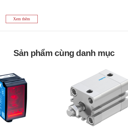
rail. Việc đấu nối dây tín hiệu từ các thiết bị ngoại vi (cảm biến, actu
xác theo sơ đồ đấu dây.
Xem thêm
 phần mềm chuyên dụng của Rockwell Automation như RSLogix 500 (ch
io 5000 Logix Designer (cho các dòng CompactLogix và ControlLogix)
agram (LAD), Structured Text (ST), Function Block Diagram (FBD),
IL).
Sản phẩm cùng danh mục
ông (ví dụ: Ethernet, USB, Serial) để kết nối máy tính đã cài đặt phầ
 xuống PLC.
kiểm tra hoạt động của PLC và hệ thống bằng cách mô phỏng hoặc chạ
 cung cấp các công cụ để giám sát trạng thái của các biến, chẩn đoán lỗ
n định, cần tuân thủ các quy trình vận hành và bảo trì để đảm bảo PL
ành công nghiệp để tự động hóa các quy trình và máy móc, bao gồm:
g, hoạt động của máy công cụ, máy đóng gói, máy in, v.v.