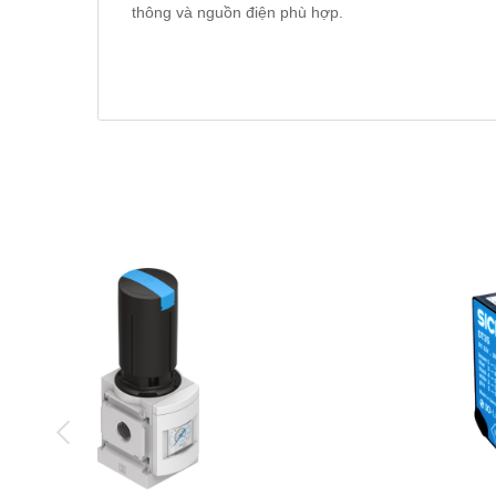
thông và nguồn điện phù hợp.
Lắp đặt:
Các module được lắp đặt trên rack hoặc DIN 
v.v.) đến các module I/O cần được thực hiện chính 
Lập trình:
PLC Allen-Bradley được lập trình bằng
dòng PLC cũ như SLC 500 và MicroLogix) hoặc Stud
Các ngôn ngữ lập trình phổ biến bao gồm Ladder Di
Sequential Function Chart (SFC) và Instruction List (
Kết nối và tải chương trình:
Sử dụng cáp truyền th
lập trình với PLC. Chương trình đã viết sẽ được tải
Kiểm tra và gỡ lỗi:
Sau khi tải chương trình, cần 
với các thiết bị thực tế. Phần mềm lập trình thường
gỡ lỗi chương trình.
Vận hành và bảo trì:
Sau khi hệ thống hoạt động ổ
hoạt động liên tục và hiệu quả.
Công Dụng:
PLC Allen-Bradley được sử dụng rộng rãi trong nhiều ng
Điều khiển máy móc:
Điều khiển các chuyển độn