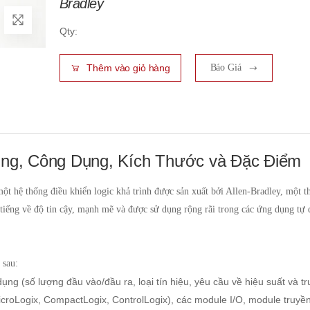
Bradley
Qty:
Thêm vào giỏ hàng
Báo Giá
ụng, Công Dụng, Kích Thước và Đặc Điểm
t hệ thống điều khiển logic khả trình được sản xuất bởi Allen-Bradley, một 
tiếng về độ tin cậy, mạnh mẽ và được sử dụng rộng rãi trong các ứng dụng tự
 sau:
ng (số lượng đầu vào/đầu ra, loại tín hiệu, yêu cầu về hiệu suất và t
icroLogix, CompactLogix, ControlLogix), các module I/O, module truyề