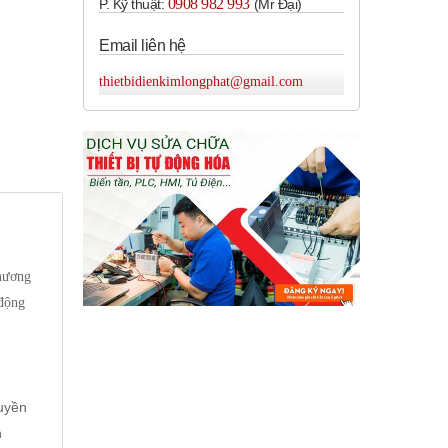
0908 982 993​
P. Kỹ thuật:
(Mr Đại)
Email liên hệ
thietbidienkimlongphat@gmail.com
thương
 động
ruyền
n