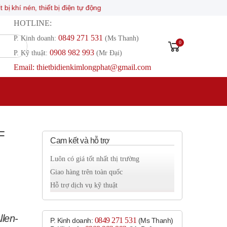
n, thiết bị điện tự động
HOTLINE:
0849 271 531
P. Kinh doanh:
(Ms Thanh)
0
0908 982 993​
P. Kỹ thuật:
(Mr Đại)
Email: thietbidienkimlongphat@gmail.com
F
Cam kết và hỗ trợ
Luôn có giá tốt nhất thị trường
Giao hàng trên toàn quốc
Hỗ trợ dịch vụ kỹ thuật
len-
0849 271 531
P. Kinh doanh:
(Ms Thanh)