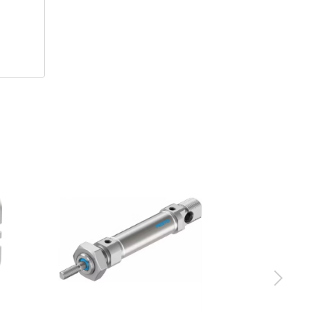
ator,
o các
.
n mềm
y thử
i và
C