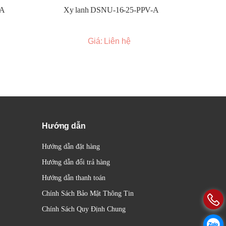
-A
Xy lanh DSNU-16-25-PPV-A
Xy l
ống.
Giá: Liên hệ
tùy
Hướng dẫn
Hướng dẫn đặt hàng
 đến
Hướng dẫn đổi trả hàng
Hướng dẫn thanh toán
Chính Sách Bảo Mật Thông Tin
Chính Sách Quy Định Chung