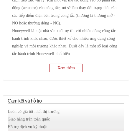
cách tiếp xúc vật lý. Khi một vật thể tác động vào bộ phận tác
động (actuator) của công tắc, nó sẽ làm thay đổi trạng thái của
các tiếp điểm điện bên trong công tắc (thường là thường mở -
NO hoặc thường đóng - NC).
Honeywell là một nhà sản xuất uy tín với nhiều dòng công tắc
hành trình khác nhau, được thiết kế cho nhiều ứng dụng công
nghiệp và môi trường khác nhau. Dưới đây là một số loại công
tắc hành trình Honeywell phổ biến:
1. Công tắc hành trình tiêu chuẩn/đa năng (General
Xem thêm
Purpose Limit Switches):
Đây là loại công tắc hành trình phổ biến nhất, được sử
dụng trong nhiều ứng dụng khác nhau.
Chúng có nhiều kiểu dáng vỏ, vật liệu và bộ phận tác
động khác nhau (plunger, roller plunger, lever, wobble,
Cam kết và hỗ trợ
v.v.).
Luôn có giá tốt nhất thị trường
Các dòng sản phẩm phổ biến:
MICRO SWITCH™ LS
Giao hàng trên toàn quốc
Series, NGC Series, SZL-WL Series, GLE Series, GLC
Hỗ trợ dịch vụ kỹ thuật
Series, GLL Series.