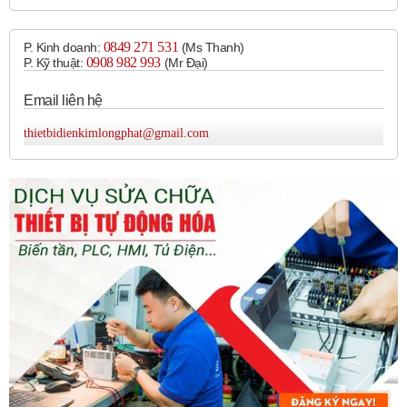
2. Công tắc hành trình chịu tải nặng (Heavy-Duty Limit
0849 271 531
P. Kinh doanh:
(Ms Thanh)
Switches):
0908 982 993​
P. Kỹ thuật:
(Mr Đại)
Được thiết kế cho các ứng dụng khắc nghiệt, chịu được
Email liên hệ
va đập, rung động, nhiệt độ khắc nghiệt, bụi bẩn và
nước.
thietbidienkimlongphat@gmail.com
Thường có vỏ kim loại chắc chắn và các bộ phận bên
trong mạnh mẽ.
Các dòng sản phẩm phổ biến:
MICRO SWITCH™
HDLS Series (bao gồm cả phiên bản vỏ kim loại và vỏ
thép không gỉ), SZL-WL-A Series.
3. Công tắc hành trình thu nhỏ/compact
(Miniature/Compact Limit Switches):
Kích thước nhỏ gọn, phù hợp cho các không gian hạn
chế.
Vẫn đảm bảo độ tin cậy và hiệu suất tốt.
Các dòng sản phẩm phổ biến:
MICRO SWITCH™