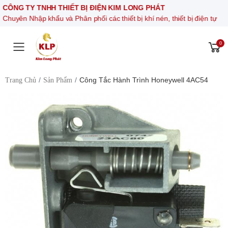
CÔNG TY TNHH THIẾT BỊ ĐIỆN KIM LONG PHÁT
Chuyên Nhập khẩu và Phân phối các thiết bị khí nén, thiết bị điện tự đ
0
Toggle mobile menu
Công Tắc Hành Trình Honeywell 4AC54
Trang Chủ
Sản Phẩm