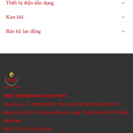
Thiết bị điện dân dụng
Kim khí
Bảo hộ lao động
THIẾT BỊ ĐIỆN KIM LONG PHÁT
74 Đường D15, Khu nhà ở liền kề Hưng Phú mở
Văn phòng:
rộng, Khu phố 57, Phường Phước Long, Thành phố Hồ Chí Minh,
Việt Nam
Mã Số Thuế: 0316116466