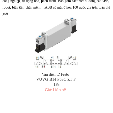
công nghiệp, tự động hóa, phần mềm. Bao gồm các thiết bị đóng cắt ABB,
robot, biến tần, phần mềm,…ABB có mặt ở hơn 100 quốc gia trên toàn thế
giới.
Van điện từ Festo -
VUVG-B14-P53C-ZT-F-
1P3
Giá: Liên hệ