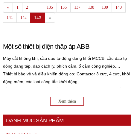
«
1
2
...
135
136
137
138
139
140
141
142
143
»
Một số thiết bị điện thấp áp ABB
Máy cắt không khí, cầu dao tự động dạng khối MCCB, cầu dao tự
động dạng tép, dao cách ly, phích cắm, ổ cắm công nghiệp,…
Thiết bị bảo vệ và điều khiển động cơ: Contactor 3 cực, 4 cực, khởi
động mềm, các loại công tắc khởi động,…
Đồng hồ đo đa năng, đồng hồ đo điện áp, tủ điện nhựa, hộp cầu
chì, biến dòng, Rơ le chống dò, còi cảnh báo, nút nhấn, công tắc
Xem thêm
chuyển mạch, Role, rơ le thời gian, bộ cấp nguồn, rơ le nhiệt,…
Ngoài ra còn rất nhiều phụ kiện khác
DANH MỤC SẢN PHẨM
Ứng dụng thiết bị đóng cắt ABB