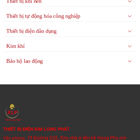
Thiết bị khí nén
Thiết bị đóng cắt và điều khiển ABB được sản xuất và đáp ứng đầy đủ cho
hầu hết các máy móc công nghiệp có sử dụng năng lượng điện. Điện mặt
Thiết bị tự động hóa công nghiệp
trời, điện gió, thực phẩm, chăm sóc sức khỏe. Khai khoáng, hóa chất, tàu
biển, thông khí tòa nhà, lưu trữ điện năng, xây dựng, chế tạo,…
Thiết bị điện dân dụng
Kim khí
Bảo hộ lao động
THIẾT BỊ ĐIỆN KIM LONG PHÁT
74 Đường D15, Khu nhà ở liền kề Hưng Phú mở
Văn phòng: