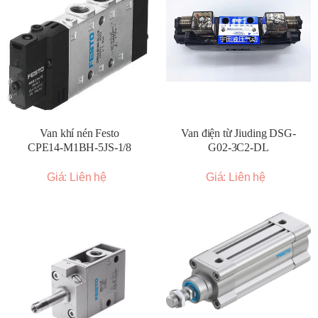
Van khí nén Festo
Van điện từ Jiuding DSG-
CPE14-M1BH-5JS-1/8
G02-3C2-DL
Giá: Liên hệ
Giá: Liên hệ