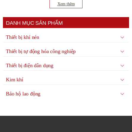
chì, biến dòng, Rơ le chống dò, còi cảnh báo, nút nhấn, công tắc
Xem thêm
chuyển mạch, Role, rơ le thời gian, bộ cấp nguồn, rơ le nhiệt,…
Ngoài ra còn rất nhiều phụ kiện khác
DANH MỤC SẢN PHẨM
Ứng dụng thiết bị đóng cắt ABB
Thiết bị khí nén
Thiết bị đóng cắt và điều khiển ABB được sản xuất và đáp ứng đầy đủ cho
hầu hết các máy móc công nghiệp có sử dụng năng lượng điện. Điện mặt
Thiết bị tự động hóa công nghiệp
trời, điện gió, thực phẩm, chăm sóc sức khỏe. Khai khoáng, hóa chất, tàu
biển, thông khí tòa nhà, lưu trữ điện năng, xây dựng, chế tạo,…
Thiết bị điện dân dụng
Kim khí
Bảo hộ lao động