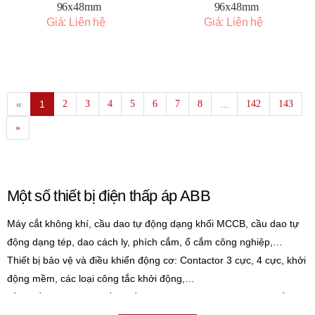
96x48mm
96x48mm
Giá: Liên hệ
Giá: Liên hệ
«
1
2
3
4
5
6
7
8
...
142
143
»
Một số thiết bị điện thấp áp ABB
Máy cắt không khí, cầu dao tự động dạng khối MCCB, cầu dao tự
động dạng tép, dao cách ly, phích cắm, ổ cắm công nghiệp,…
Thiết bị bảo vệ và điều khiển động cơ: Contactor 3 cực, 4 cực, khởi
động mềm, các loại công tắc khởi động,…
Đồng hồ đo đa năng, đồng hồ đo điện áp, tủ điện nhựa, hộp cầu