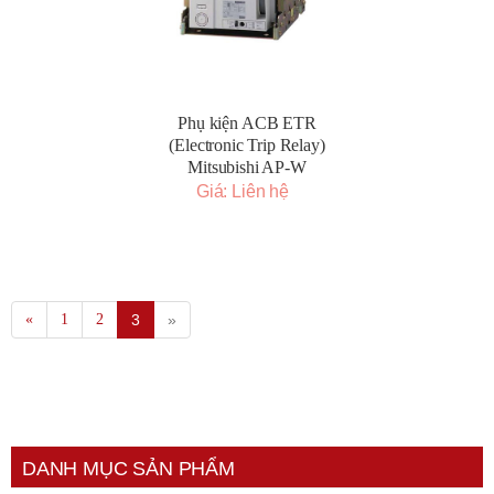
Phụ kiện ACB ETR
(Electronic Trip Relay)
Mitsubishi AP-W
Giá: Liên hệ
«
1
2
3
»
DANH MỤC SẢN PHẨM