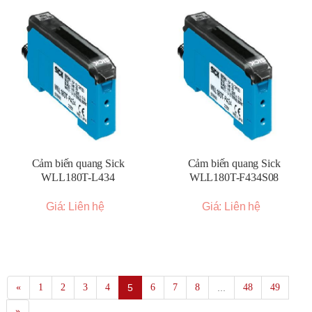
Cảm biến quang Sick
Cảm biến quang Sick
WLL180T-L434
WLL180T-F434S08
Giá: Liên hệ
Giá: Liên hệ
«
1
2
3
4
5
6
7
8
...
48
49
»