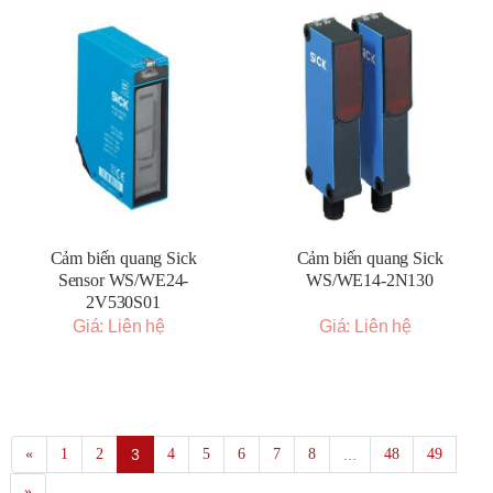
Cảm biến quang Sick
Cảm biến quang Sick
Sensor WS/WE24-
WS/WE14-2N130
2V530S01
Giá: Liên hệ
Giá: Liên hệ
«
1
2
3
4
5
6
7
8
...
48
49
»