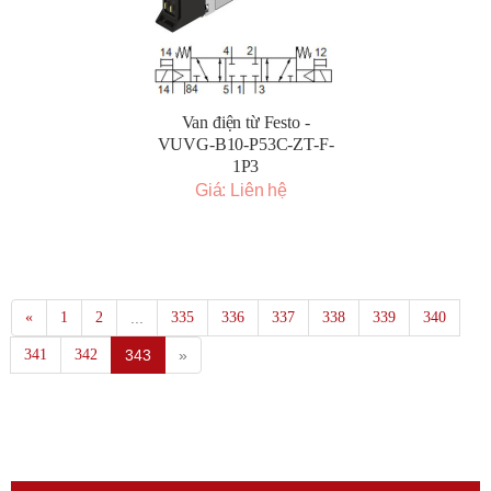
Van điện từ Festo -
VUVG-B10-P53C-ZT-F-
1P3
Giá: Liên hệ
«
1
2
...
335
336
337
338
339
340
341
342
343
»