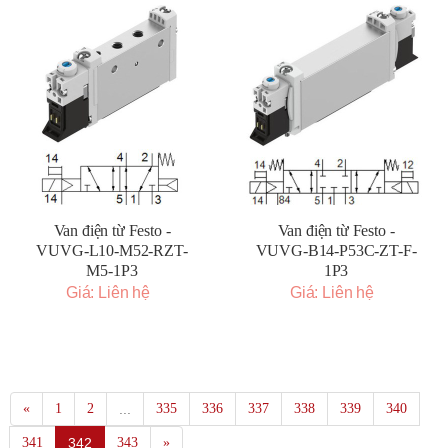
Van điện từ Festo -
Van điện từ Festo -
VUVG-L10-M52-RZT-
VUVG-B14-P53C-ZT-F-
M5-1P3
1P3
Giá: Liên hệ
Giá: Liên hệ
«
1
2
...
335
336
337
338
339
340
341
342
343
»