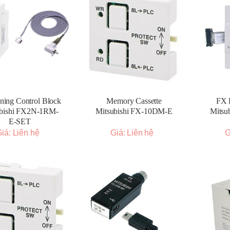
oning Control Block
Memory Cassette
FX 
ubishi FX2N-1RM-
Mitsubishi FX-10DM-E
Mitsu
E-SET
iá: Liên hệ
Giá: Liên hệ
G