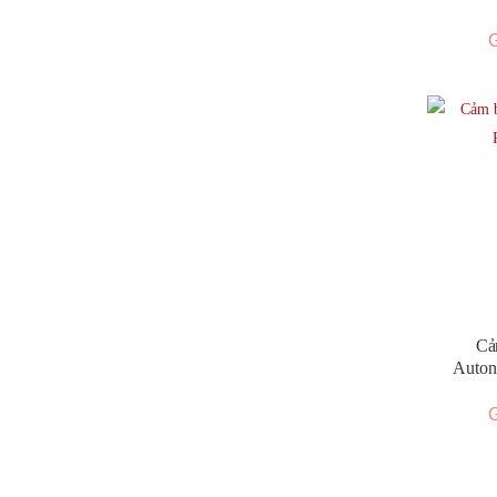
G
Cả
Auton
G