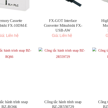
mory Cassette
FX-GOT Interface
Hig
ubishi FX-10DM-E
Converter Mitsubishi FX-
Mod
USB-AW
iá: Liên hệ
Giá: Liên hệ
G
ắc hành trình snap
Công tắc hành trình snap
Công t
BZ-RQ66
BZ-2R559729
BZ