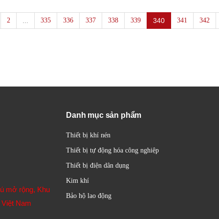
2
...
335
336
337
338
339
340
341
342
Danh mục sản phẩm
Thiết bị khí nén
Thiết bị tự động hóa công nghiệp
Thiết bị điện dân dụng
Kim khí
hú mở rộng, Khu
Bảo hộ lao động
 Việt Nam