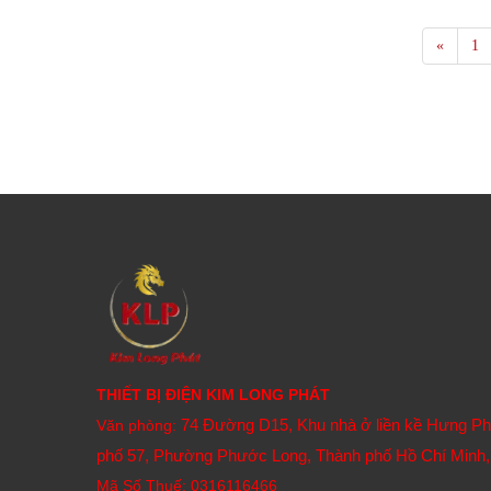
«
1
THIẾT BỊ ĐIỆN KIM LONG PHÁT
74 Đường D15, Khu nhà ở liền kề Hưng P
Văn phòng:
phố 57, Phường Phước Long, Thành phố Hồ Chí Minh,
Mã Số Thuế: 0316116466