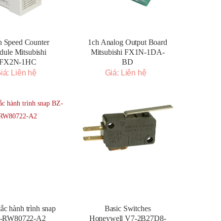
h Speed Counter
1ch Analog Output Board
ule Mitsubishi
Mitsubishi FX1N-1DA-
FX2N-1HC
BD
iá: Liên hệ
Giá: Liên hệ
ắc hành trình snap
Basic Switches
-RW80722-A2
Honeywell V7-2B27D8-