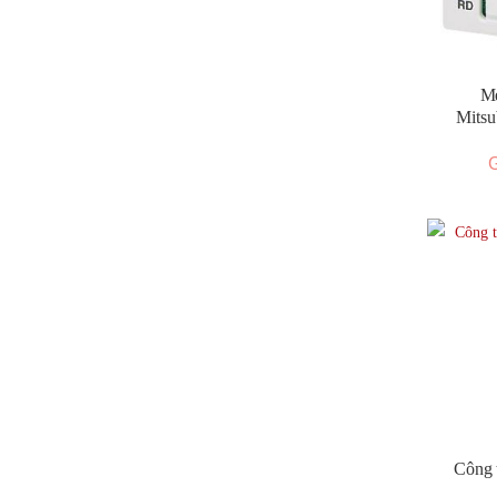
Me
Mits
G
Công t