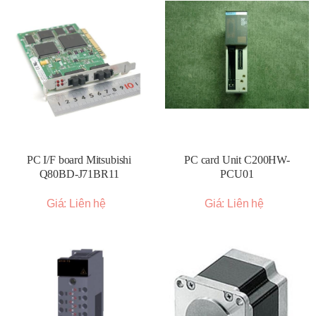
PC I/F board Mitsubishi
PC card Unit C200HW-
Q80BD-J71BR11
PCU01
Giá: Liên hệ
Giá: Liên hệ