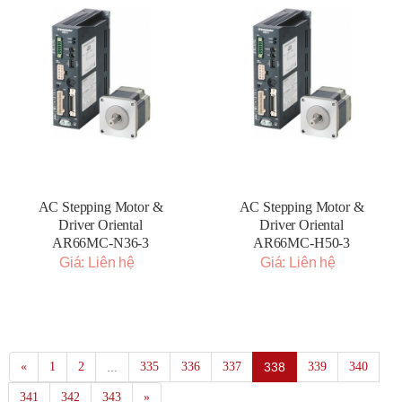
AC Stepping Motor &
AC Stepping Motor &
Driver Oriental
Driver Oriental
AR66MC-N36-3
AR66MC-H50-3
Giá: Liên hệ
Giá: Liên hệ
«
1
2
...
335
336
337
338
339
340
341
342
343
»