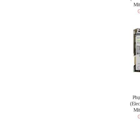
Mi
G
Phụ
(Elec
Mi
G