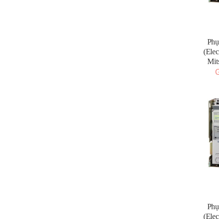
Phụ
(Elec
Mit
G
Phụ
(Elec