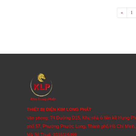
«
1
THIẾT BỊ ĐIỆN KIM LONG PHÁT
74 Đường D15, Khu nhà ở liền kề Hưng P
Văn phòng:
phố 57, Phường Phước Long, Thành phố Hồ Chí Minh,
Mã Số Thuế: 0316116466