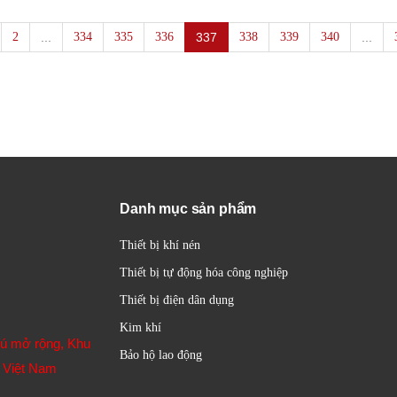
2
...
334
335
336
337
338
339
340
...
Danh mục sản phẩm
Thiết bị khí nén
Thiết bị tự động hóa công nghiệp
Thiết bị điện dân dụng
Kim khí
hú mở rộng, Khu
Bảo hộ lao động
 Việt Nam