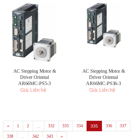
AC Stepping Motor &
AC Stepping Motor &
Driver Oriental
Driver Oriental
AR66MC-PS5-3
AR66MC-PS36-3
Giá: Liên hệ
Giá: Liên hệ
«
1
2
...
332
333
334
335
336
337
338
...
342
343
»