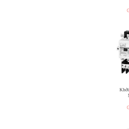
G
Khởi
G