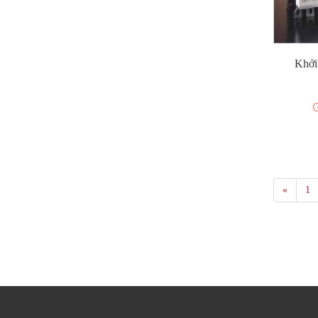
Khởi
G
«
1