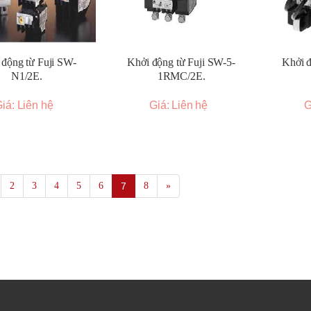
 động từ Fuji SW-
Khởi động từ Fuji SW-5-
Khởi đ
N1/2E.
1RMC/2E.
iá: Liên hệ
Giá: Liên hệ
G
2
3
4
5
6
7
8
»