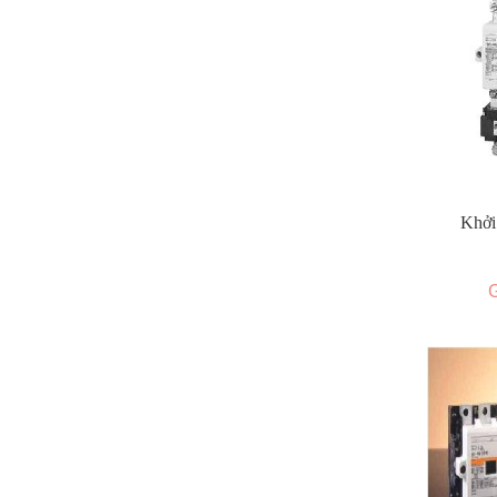
Khởi
G