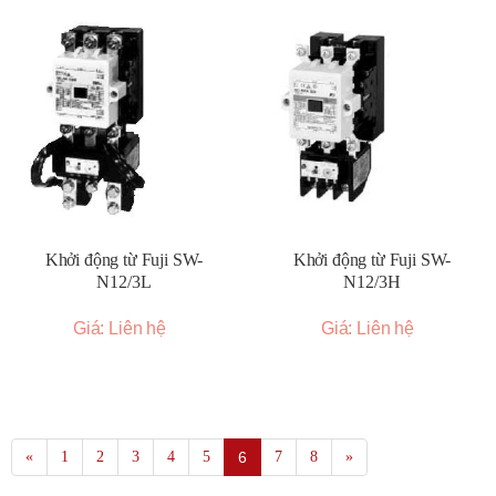
Khởi động từ Fuji SW-
Khởi động từ Fuji SW-
N12/3L
N12/3H
Giá: Liên hệ
Giá: Liên hệ
«
1
2
3
4
5
6
7
8
»